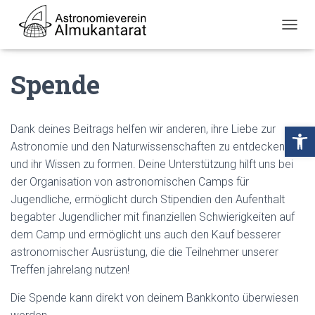
N
A
V
Spende
I
G
A
T
I
Open toolbar
Dank deines Beitrags helfen wir anderen, ihre Liebe zur
O
Astronomie und den Naturwissenschaften zu entdecken
N
U
und ihr Wissen zu formen. Deine Unterstützung hilft uns bei
M
der Organisation von astronomischen Camps für
S
Jugendliche, ermöglicht durch Stipendien den Aufenthalt
C
H
begabter Jugendlicher mit finanziellen Schwierigkeiten auf
A
dem Camp und ermöglicht uns auch den Kauf besserer
L
astronomischer Ausrüstung, die die Teilnehmer unserer
T
E
Treffen jahrelang nutzen!
N
Die Spende kann direkt von deinem Bankkonto überwiesen