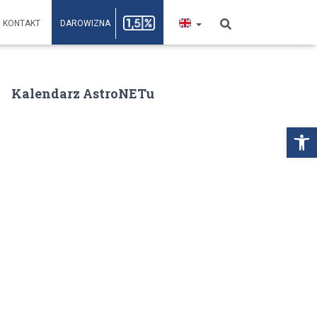
KONTAKT
DAROWIZNA
Kalendarz AstroNETu
Open toolbar