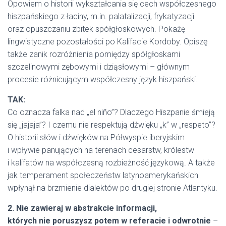
Opowiem o historii wykształcania się cech współczesnego
hiszpańskiego z łaciny, m.in. palatalizacji, frykatyzacji
oraz opuszczaniu zbitek spółgłoskowych. Pokażę
lingwistyczne pozostałości po Kalifacie Kordoby. Opiszę
także zanik rozróżnienia pomiędzy spółgłoskami
szczelinowymi zębowymi i dziąsłowymi – głównym
procesie różnicującym współczesny język hiszpański.
TAK:
Co oznacza falka nad „el niño”? Dlaczego Hiszpanie śmieją
się „jajaja”? I czemu nie respektują dźwięku „k” w „respeto”?
O historii słów i dźwięków na Półwyspie iberyjskim
i wpływie panujących na terenach cesarstw, królestw
i kalifatów na współczesną rozbieżność językową. A także
jak temperament społeczeństw latynoamerykańskich
wpłynął na brzmienie dialektów po drugiej stronie Atlantyku.
2. Nie zawieraj w abstrakcie informacji,
których nie poruszysz potem w referacie i odwrotnie
–