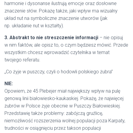
harmonie i dysonanse ilustrują emocje oraz dosłowne
znaczenie słów. Pokażę także, jaki wpływ ma wizualny
układ nut na symboliczne znaczenie utworów (jak
np. układanie nut w kształty).
3. Abstrakt to nie streszczenie informacji
– nie opisuj
w nim faktów, ale opisz to, o czym będziesz mówić. Przede
wszystkim chcesz wprowadzić czytelnika w temat
twojego referatu.
„Co żyje w puszczy, czyli o hodowli polskiego żubra”
NIE:
Opowiem, że 45 Plebejer miał największy wpływ na pulę
genową linii białowiesko-kaukaskiej. Pokażę, że najwięcej
żubrów w Polsce żyje obecnie w Puszczy Białowieskiej.
Przedstawię także problemy: zabójczą gruźlicę,
niemożliwość rozszerzenia wolnej populacji poza Karpaty,
trudności w osiągnięciu przez takson populacji