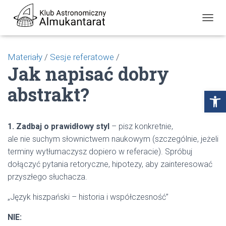
P
R
Z
E
Materiały
/
Sesje referatowe
/
Ł
Jak napisać dobry
Ą
C
abstrakt?
Z
Open toolbar
N
A
W
1. Zadbaj o prawidłowy styl
– pisz konkretnie,
I
G
ale nie suchym słownictwem naukowym (szczególnie, jeżeli
A
terminy wytłumaczysz dopiero w referacie). Spróbuj
C
J
dołączyć pytania retoryczne, hipotezy, aby zainteresować
Ę
przyszłego słuchacza.
„Język hiszpański – historia i współczesność”
NIE: