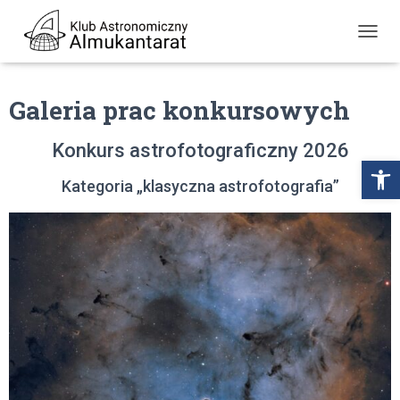
P
R
Z
E
Galeria prac konkursowych
Ł
Ą
C
Konkurs astrofotograficzny 2026
Z
Open toolbar
N
Kategoria „klasyczna astrofotografia”
A
W
I
G
A
C
J
Ę