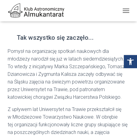
P
R
Z
E
Tak wszystko się zaczęło...
Ł
Ą
C
Pomysł na organizację spotkań naukowych dla
Z
Open toolbar
młodzieży narodził się już w latach siedemdziesiątych.
N
A
To wtedy z inicjatywy Marka Szczepańskiego, Tomasza
W
Dzianowicza i Zygmunta Kalisza zaczęły odbywać się
I
na Śląsku zajęcia na świeżym powietrzu organizowane
G
A
przez Uniwersytet na Trawie, pod patronatem
C
katowickiej chorągwi Związku Harcerstwa Polskiego.
J
Ę
Z upływem lat Uniwersytet na Trawie przekształcił się
w Młodzieżowe Towarzystwo Naukowe. W obrębie
tej organizacji funkcjonowały liczne grupy skupiające się
na poszczególnych dziedzinach nauki, a zajęcia