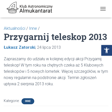
P
R
Z
E
Aktualności
/
Inne
/
Ł
Przygarnij teleskop 2013
Ą
C
Z
Open toolbar
Łukasz Zatorski
24 lipca 2013
N
A
W
Zapraszamy do udziału w kolejnej edycji akcji Przygarnij
I
teleskop! W tym roku na chętnych czeka aż 5 Klubowych
G
teleskopów i 5 nowych lornetek. Więcej szczegółów, w tym
A
C
nowy regulamin na podstronie akcji. Termin zgłoszeń
J
upływa 2 sierpnia 2013 roku.
Ę
Kategorie:
INNE