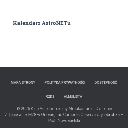
Kalendarz AstroNETu
MAPA STRONY
POLITYKA PRYWATNOŚCI
DOSTĘPNOŚĆ
R2D2
ALMULISTA
© 2026
Klub Astronomiczny Almukantarat
|
O stronie
Zdjęcie w tle: M78 w Orionie,
Las Cumbres Observatory
, obróbka –
Piotr Nowosielski