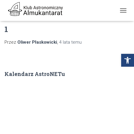
PRZE
NAWI
1
Przez
Oliwer Płaskowicki
,
4 lata
temu
Open
Kalendarz AstroNETu