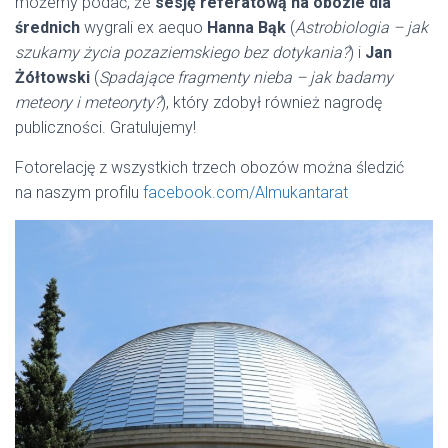
możemy podać, że
sesję referatową na obozie dla
średnich
wygrali ex aequo
Hanna Bąk
(
Astrobiologia – jak
szukamy życia pozaziemskiego bez dotykania?
) i
Jan
Żółtowski
(
Spadające fragmenty nieba – jak badamy
meteory i meteoryty?
), który zdobył również nagrodę
publiczności. Gratulujemy!
Fotorelację z wszystkich trzech obozów można śledzić
na naszym profilu
facebook.com/Almukantarat