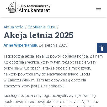
P
R
Z
E
Aktualności
/
Spotkania Klubu
/
Ł
Akcja letnia 2025
Ą
C
Z
Open toolbar
Anna Wizerkaniuk
24 sierpnia 2025
N
A
W
Tegoroczna akcja letnia już powoli dobiega końca. Za nami
I
już obóz dla średnich, który w tym roku po raz pierwszy
G
odbył się w Kucobach, a także obóz dla młodszych,
A
C
na który powróciliśmy do Nadwarciańskiego Grodu
J
w Załęczu Wielkim. Tam też odbywa się obóz dla
Ę
starszych, który jest już na półmetku.
Niedługo też poznamy tegorocznych zwycięzców sesji
posterowej i referatowej obozu dla starszych. A już teraz