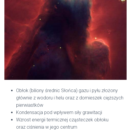
Obłok (biliony średnic Słońca) gazu i pyłu złożony
głównie z wodoru i helu oraz z domieszek cięższych
pierwiastków
Kondensacja pod wpływem siły grawitacji
Wzrost energii termicznej cząsteczek obłoku
oraz ciśnienia w jego centrum