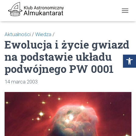
P
R
Z
E
Aktualności
/
Wiedza
/
Ł
Ewolucja i życie gwiazd
Ą
C
na podstawie układu
Z
Open toolbar
N
podwójnego PW 0001
A
W
I
14 marca 2003
G
A
C
J
Ę