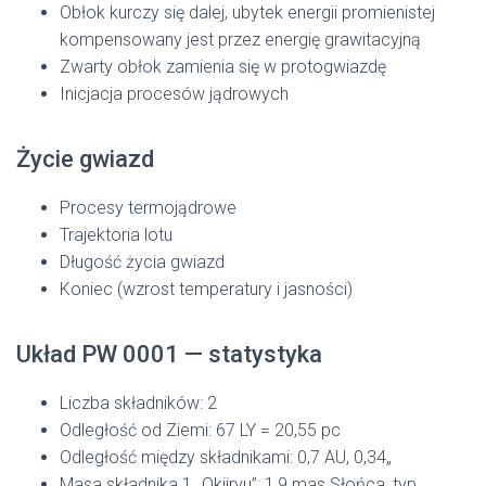
Obłok kurczy się dalej, ubytek energii promienistej
kompensowany jest przez energię grawitacyjną
Zwarty obłok zamienia się w protogwiazdę
Inicjacja procesów jądrowych
Życie gwiazd
Procesy termojądrowe
Trajektoria lotu
Długość życia gwiazd
Koniec (wzrost temperatury i jasności)
Układ PW 0001 — statystyka
Liczba składników: 2
Odległość od Ziemi: 67 LY = 20,55 pc
Odległość między składnikami: 0,7 AU, 0,34„
Masa składnika 1 „Okiiryu”: 1,9 mas Słońca, typ