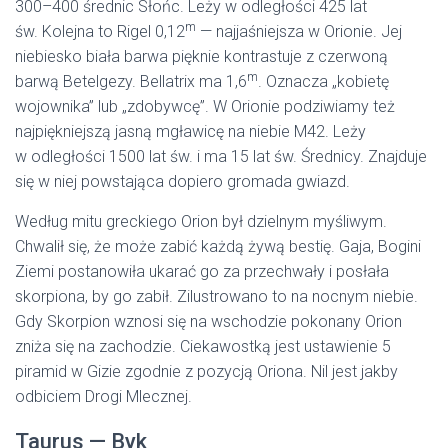
300–400 średnic Słońc. Leży w odległości 425 lat
m
św. Kolejna to Rigel 0,12
— najjaśniejsza w Orionie. Jej
niebiesko biała barwa pięknie kontrastuje z czerwoną
m
barwą Betelgezy. Bellatrix ma 1,6
. Oznacza „kobietę
wojownika” lub „zdobywcę”. W Orionie podziwiamy też
najpiękniejszą jasną mgławicę na niebie M42. Leży
w odległości 1500 lat św. i ma 15 lat św. Średnicy. Znajduje
się w niej powstająca dopiero gromada gwiazd.
Według mitu greckiego Orion był dzielnym myśliwym.
Chwalił się, że może zabić każdą żywą bestię. Gaja, Bogini
Ziemi postanowiła ukarać go za przechwały i posłała
skorpiona, by go zabił. Zilustrowano to na nocnym niebie.
Gdy Skorpion wznosi się na wschodzie pokonany Orion
zniża się na zachodzie. Ciekawostką jest ustawienie 5
piramid w Gizie zgodnie z pozycją Oriona. Nil jest jakby
odbiciem Drogi Mlecznej.
Taurus — Byk