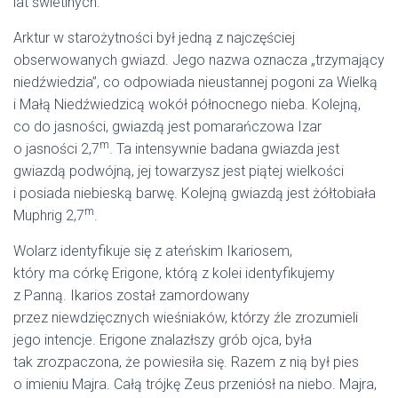
lat świetlnych.
Arktur w starożytności był jedną z najczęściej
obserwowanych gwiazd. Jego nazwa oznacza „trzymający
niedźwiedzia”, co odpowiada nieustannej pogoni za Wielką
i Małą Niedźwiedzicą wokół północnego nieba. Kolejną,
co do jasności, gwiazdą jest pomarańczowa Izar
m
o jasności 2,7
. Ta intensywnie badana gwiazda jest
gwiazdą podwójną, jej towarzysz jest piątej wielkości
i posiada niebieską barwę. Kolejną gwiazdą jest żółtobiała
m
Muphrig 2,7
.
Wolarz identyfikuje się z ateńskim Ikariosem,
który ma córkę Erigone, którą z kolei identyfikujemy
z Panną. Ikarios został zamordowany
przez niewdzięcznych wieśniaków, którzy źle zrozumieli
jego intencje. Erigone znalazłszy grób ojca, była
tak zrozpaczona, że powiesiła się. Razem z nią był pies
o imieniu Majra. Całą trójkę Zeus przeniósł na niebo. Majra,