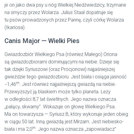
je on jako dwa psy u nóg Wielkiej Niedźwiedzicy, trzymane
na smyczy przez Wolarza. Julius Staal dopatruje się
tu psów prowadzonych przez Pannę, czyli córkę Wolarza
(Ikariosa).
Canis Major — Wielki Pies
Gwiazdozbiór Wielkiego Psa (również Małego) Oriona
są gwiazdozbiorami dominującymi na niebie. Dzieje się
tak dzięki Syriuszowi (oraz Procjonowi) najjaśniejszej
gwieździe tego gwiazdozbioru. Jest biała i osiąga jasność
m
−1,46
. Jest również najjaśniejszą gwiazdą na niebie.
Przewyższyć ją blaskiem może tylko planeta. Leży
w odległości 8,7 lat świetlnych. Jego nazwa oznacza
„palący, skwarny”. Wskazuje on głowę Wielkiego Psa.
Ma on towarzysza — Syriusz B, który wykonuje jeden obieg
w ciągu 50 lat. Inną gwiazdą jest Mirzam. Jest niebiesko-
m
biała i ma 2,0
. Jego nazwa oznacza „zapowiadacz”