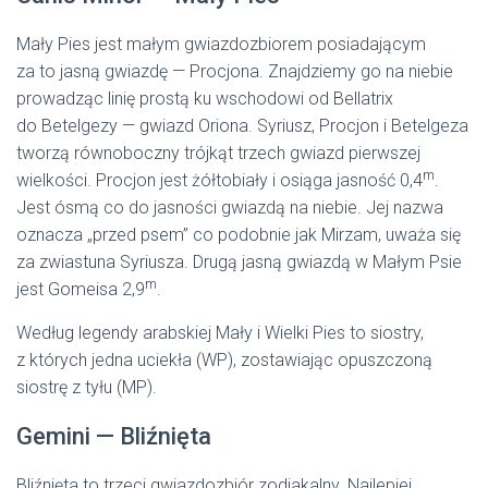
Mały Pies jest małym gwiazdozbiorem posiadającym
za to jasną gwiazdę — Procjona. Znajdziemy go na niebie
prowadząc linię prostą ku wschodowi od Bellatrix
do Betelgezy — gwiazd Oriona. Syriusz, Procjon i Betelgeza
tworzą równoboczny trójkąt trzech gwiazd pierwszej
m
wielkości. Procjon jest żółtobiały i osiąga jasność 0,4
.
Jest ósmą co do jasności gwiazdą na niebie. Jej nazwa
oznacza „przed psem” co podobnie jak Mirzam, uważa się
za zwiastuna Syriusza. Drugą jasną gwiazdą w Małym Psie
m
jest Gomeisa 2,9
.
Według legendy arabskiej Mały i Wielki Pies to siostry,
z których jedna uciekła (WP), zostawiając opuszczoną
siostrę z tyłu (MP).
Gemini — Bliźnięta
Bliźnięta to trzeci gwiazdozbiór zodiakalny. Najlepiej