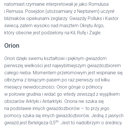
natomiast rzymianie interpretowali je jako Romulusa
i Remusa. Posejdon (utożsamiany z Neptunem) uczynił
bliźniaków opiekunami żeglarzy. Gwiazdy Polluks i Kastor
świecą zatem wysoko nad masztem Okrętu Argo,
który obecnie jest podzielony na Kil, Rufę i Żagle.
Orion
Orion dzięki swemu kształtowi i pięknym gwiazdom
pierwszej wielkości jest najwybitniejszym gwiazdozbiorem
całego nieba. Momentem przełomowym jest wspinanie się
olbrzyma z lśniącym pasem po raz pierwszy od kilku
miesięcy niewidoczności. Orion góruje o północy
w połowie grudnia i widać go wtedy zewsząd z wyjątkiem
obszarów Arktyki i Antarktyki. Oriona nie szuka się
na podstawie innych gwiazdozbiorów — to przy jego
pomocy szuka się innych gwiazdozbiorów. Jedną z jasnych
m
gwiazd jest Betelgeza 0,5
. Jest to nadolbrzym o średnicy