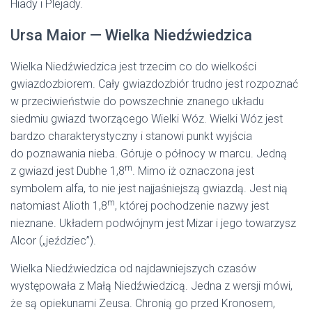
Hiady i Plejady.
Ursa Maior — Wielka Niedźwiedzica
Wielka Niedźwiedzica jest trzecim co do wielkości
gwiazdozbiorem. Cały gwiazdozbiór trudno jest rozpoznać
w przeciwieństwie do powszechnie znanego układu
siedmiu gwiazd tworzącego Wielki Wóz. Wielki Wóz jest
bardzo charakterystyczny i stanowi punkt wyjścia
do poznawania nieba. Góruje o północy w marcu. Jedną
m
z gwiazd jest Dubhe 1,8
. Mimo iż oznaczona jest
symbolem alfa, to nie jest najjaśniejszą gwiazdą. Jest nią
m
natomiast Alioth 1,8
, której pochodzenie nazwy jest
nieznane. Układem podwójnym jest Mizar i jego towarzysz
Alcor („jeździec”).
Wielka Niedźwiedzica od najdawniejszych czasów
występowała z Małą Niedźwiedzicą. Jedna z wersji mówi,
że są opiekunami Zeusa. Chronią go przed Kronosem,