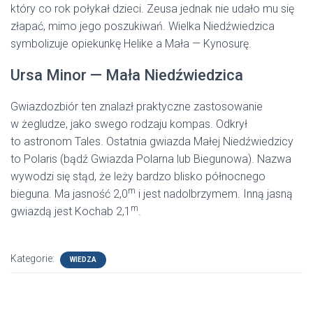
który co rok połykał dzieci. Zeusa jednak nie udało mu się
złapać, mimo jego poszukiwań. Wielka Niedźwiedzica
symbolizuje opiekunkę Helike a Mała — Kynosurę.
Ursa Minor — Mała Niedźwiedzica
Gwiazdozbiór ten znalazł praktyczne zastosowanie
w żegludze, jako swego rodzaju kompas. Odkrył
to astronom Tales. Ostatnia gwiazda Małej Niedźwiedzicy
to Polaris (bądź Gwiazda Polarna lub Biegunowa). Nazwa
wywodzi się stąd, że leży bardzo blisko północnego
m
bieguna. Ma jasność 2,0
i jest nadolbrzymem. Inną jasną
m
gwiazdą jest Kochab 2,1
.
Kategorie:
WIEDZA