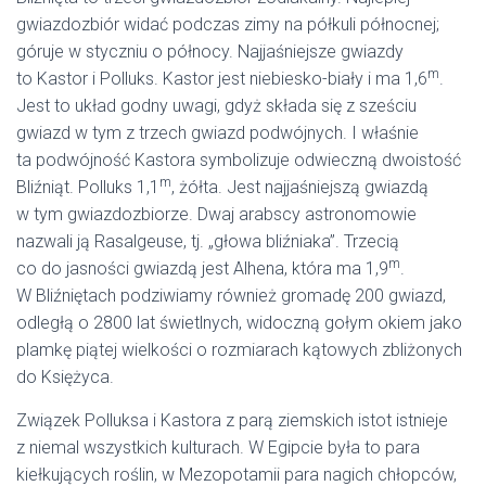
gwiazdozbiór widać podczas zimy na półkuli północnej;
góruje w styczniu o północy. Najjaśniejsze gwiazdy
m
to Kastor i Polluks. Kastor jest niebiesko-biały i ma 1,6
.
Jest to układ godny uwagi, gdyż składa się z sześciu
gwiazd w tym z trzech gwiazd podwójnych. I właśnie
ta podwójność Kastora symbolizuje odwieczną dwoistość
m
Bliźniąt. Polluks 1,1
, żółta. Jest najjaśniejszą gwiazdą
w tym gwiazdozbiorze. Dwaj arabscy astronomowie
nazwali ją Rasalgeuse, tj. „głowa bliźniaka”. Trzecią
m
co do jasności gwiazdą jest Alhena, która ma 1,9
.
W Bliźniętach podziwiamy również gromadę 200 gwiazd,
odległą o 2800 lat świetlnych, widoczną gołym okiem jako
plamkę piątej wielkości o rozmiarach kątowych zbliżonych
do Księżyca.
Związek Polluksa i Kastora z parą ziemskich istot istnieje
z niemal wszystkich kulturach. W Egipcie była to para
kiełkujących roślin, w Mezopotamii para nagich chłopców,