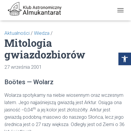
P
R
Z
E
Aktualności
/
Wiedza
/
Ł
Mitologia
Ą
C
gwiazdozbiorów
Z
Open toolbar
N
A
27 września 2001
W
I
G
Boötes — Wolarz
A
C
J
Wolarza spotykamy na niebie wiosennym oraz wczesnym
Ę
latem. Jego najjaśniejszą gwiazdą jest Arktur. Osiąga ona
m
jasność −0,04
a jej kolor jest złotożółty. Arktur jest
gwiazdą podobną masowo do naszego Słońca, lecz jego
średnica jest o 27 razy większa. Odległy jest od Ziemi o 36