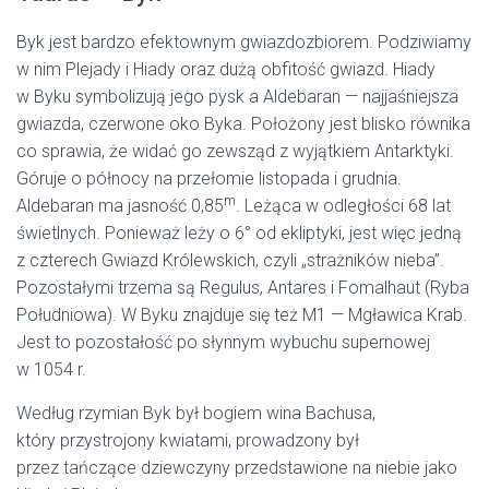
Byk jest bardzo efektownym gwiazdozbiorem. Podziwiamy
w nim Plejady i Hiady oraz dużą obfitość gwiazd. Hiady
w Byku symbolizują jego pysk a Aldebaran — najjaśniejsza
gwiazda, czerwone oko Byka. Położony jest blisko równika
co sprawia, że widać go zewsząd z wyjątkiem Antarktyki.
Góruje o północy na przełomie listopada i grudnia.
m
Aldebaran ma jasność 0,85
. Leżąca w odległości 68 lat
świetlnych. Ponieważ leży o 6° od ekliptyki, jest więc jedną
z czterech Gwiazd Królewskich, czyli „strażników nieba”.
Pozostałymi trzema są Regulus, Antares i Fomalhaut (Ryba
Południowa). W Byku znajduje się też M1 — Mgławica Krab.
Jest to pozostałość po słynnym wybuchu supernowej
w 1054 r.
Według rzymian Byk był bogiem wina Bachusa,
który przystrojony kwiatami, prowadzony był
przez tańczące dziewczyny przedstawione na niebie jako