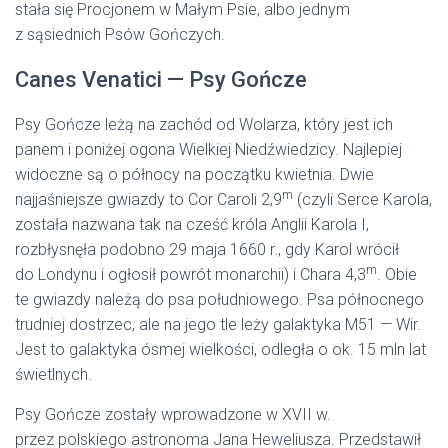
stała się Procjonem w Małym Psie, albo jednym
z sąsiednich Psów Gończych.
Canes Venatici — Psy Gończe
Psy Gończe leżą na zachód od Wolarza, który jest ich
panem i poniżej ogona Wielkiej Niedźwiedzicy. Najlepiej
widoczne są o północy na początku kwietnia. Dwie
m
najjaśniejsze gwiazdy to Cor Caroli 2,9
(czyli Serce Karola,
została nazwana tak na cześć króla Anglii Karola I,
rozbłysnęła podobno 29 maja 1660 r., gdy Karol wrócił
m
do Londynu i ogłosił powrót monarchii) i Chara 4,3
. Obie
te gwiazdy należą do psa południowego. Psa północnego
trudniej dostrzec, ale na jego tle leży galaktyka M51 — Wir.
Jest to galaktyka ósmej wielkości, odległa o ok. 15 mln lat
świetlnych.
Psy Gończe zostały wprowadzone w XVII w.
przez polskiego astronoma Jana Heweliusza. Przedstawił