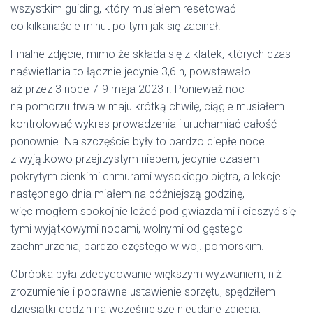
wszystkim guiding, który musiałem resetować
co kilkanaście minut po tym jak się zacinał.
Finalne zdjęcie, mimo że składa się z klatek, których czas
naświetlania to łącznie jedynie 3,6 h, powstawało
aż przez 3 noce 7-9 maja 2023 r. Ponieważ noc
na pomorzu trwa w maju krótką chwilę, ciągle musiałem
kontrolować wykres prowadzenia i uruchamiać całość
ponownie. Na szczęście były to bardzo ciepłe noce
z wyjątkowo przejrzystym niebem, jedynie czasem
pokrytym cienkimi chmurami wysokiego piętra, a lekcje
następnego dnia miałem na późniejszą godzinę,
więc mogłem spokojnie leżeć pod gwiazdami i cieszyć się
tymi wyjątkowymi nocami, wolnymi od gęstego
zachmurzenia, bardzo częstego w woj. pomorskim.
Obróbka była zdecydowanie większym wyzwaniem, niż
zrozumienie i poprawne ustawienie sprzętu, spędziłem
dziesiątki godzin na wcześniejsze nieudane zdjęcia,