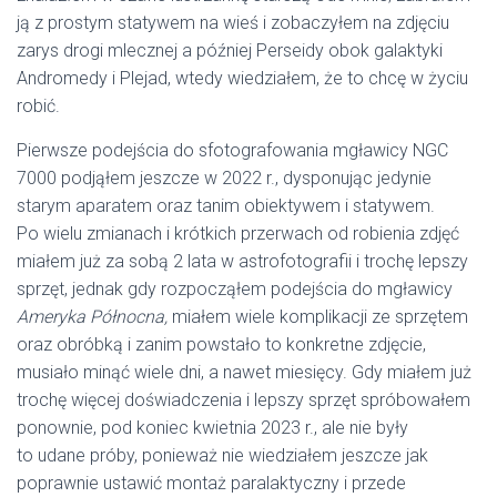
ją z prostym statywem na wieś i zobaczyłem na zdjęciu
zarys drogi mlecznej a później Perseidy obok galaktyki
Andromedy i Plejad, wtedy wiedziałem, że to chcę w życiu
robić.
Pierwsze podejścia do sfotografowania mgławicy NGC
7000 podjąłem jeszcze w 2022 r., dysponując jedynie
starym aparatem oraz tanim obiektywem i statywem.
Po wielu zmianach i krótkich przerwach od robienia zdjęć
miałem już za sobą 2 lata w astrofotografii i trochę lepszy
sprzęt, jednak gdy rozpocząłem podejścia do mgławicy
Ameryka Północna,
miałem wiele komplikacji ze sprzętem
oraz obróbką i zanim powstało to konkretne zdjęcie,
musiało minąć wiele dni, a nawet miesięcy. Gdy miałem już
trochę więcej doświadczenia i lepszy sprzęt spróbowałem
ponownie, pod koniec kwietnia 2023 r., ale nie były
to udane próby, ponieważ nie wiedziałem jeszcze jak
poprawnie ustawić montaż paralaktyczny i przede