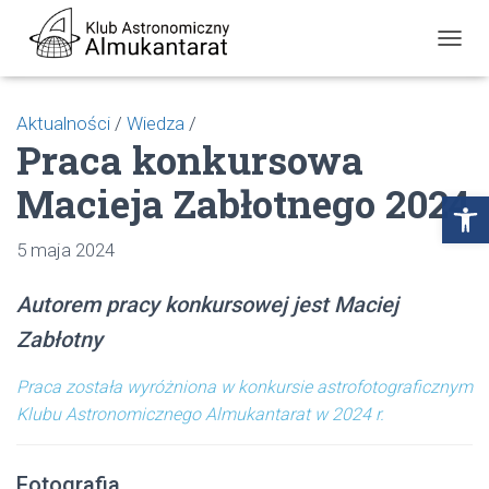
P
R
Z
E
Aktualności
/
Wiedza
/
Ł
Praca konkursowa
Ą
C
Macieja Zabłotnego 2024
Z
Open toolbar
N
A
5 maja 2024
W
I
G
Autorem pracy konkursowej jest Maciej
A
C
Zabłotny
J
Ę
Praca została wyróżniona w konkursie astrofotograficznym
Klubu Astronomicznego Almukantarat w 2024 r.
Fotografia