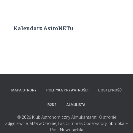
Kalendarz AstroNETu
MAPA STRONY
POLITYKA PRYWATNOŚCI
DOSTĘPNOŚĆ
R2D2
ALMULISTA
© 2026
Klub Astronomiczny Almukantarat
|
O stronie
Zdjęcie w tle: M78 w Orionie,
Las Cumbres Observatory
, obróbka –
Piotr Nowosielski