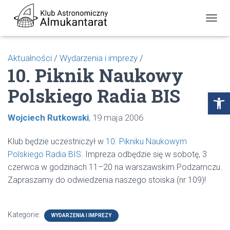
P
R
Z
E
Aktualności
/
Wydarzenia i imprezy
/
Ł
10. Piknik Naukowy
Ą
C
Polskiego Radia BIS
Z
Open toolbar
N
A
Wojciech Rutkowski
19 maja 2006
W
I
G
Klub będzie uczestniczył w
10. Pikniku Naukowym
A
Polskiego Radia BIS
. Impreza odbędzie się w sobotę, 3
C
J
czerwca w godzinach 11–20 na warszawskim Podzamczu.
Ę
Zapraszamy do odwiedzenia naszego stoiska (nr 109)!
Kategorie:
WYDARZENIA I IMPREZY