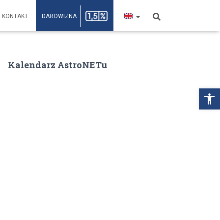
KONTAKT
DAROWIZNA
Kalendarz AstroNETu
Open toolbar