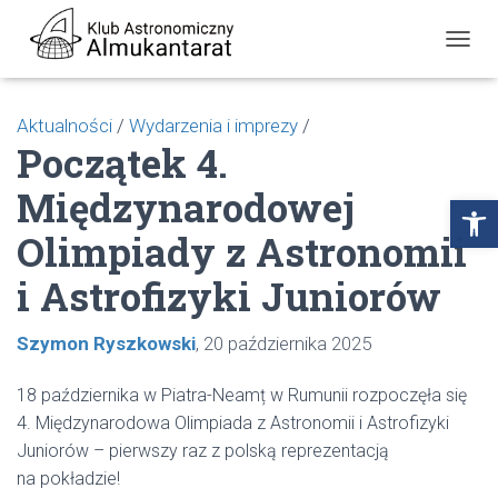
P
R
Z
E
Aktualności
/
Wydarzenia i imprezy
/
Ł
Początek 4.
Ą
C
Międzynarodowej
Z
Open toolbar
N
Olimpiady z Astronomii
A
W
I
i Astrofizyki Juniorów
G
A
C
Szymon Ryszkowski
20 października 2025
J
Ę
18 października w Piatra-Neamț w Rumunii rozpoczęła się
4. Międzynarodowa Olimpiada z Astronomii i Astrofizyki
Juniorów – pierwszy raz z polską reprezentacją
na pokładzie!