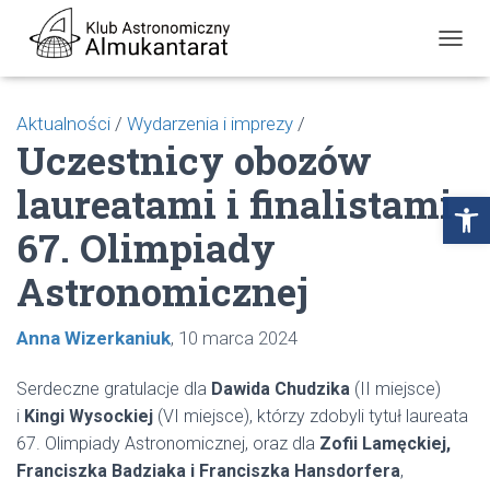
P
R
Z
E
Aktualności
/
Wydarzenia i imprezy
/
Ł
Uczestnicy obozów
Ą
C
laureatami i finalistami
Z
Open toolbar
N
67. Olimpiady
A
W
I
Astronomicznej
G
A
C
Anna Wizerkaniuk
10 marca 2024
J
Ę
Serdeczne gratulacje dla
Dawida Chudzika
(II miejsce)
i
Kingi Wysockiej
(VI miejsce), którzy zdobyli tytuł laureata
67. Olimpiady Astronomicznej, oraz dla
Zofii Lamęckiej,
Franciszka Badziaka i Franciszka Hansdorfera
,