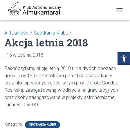
P
R
Z
E
Aktualności
/
Spotkania Klubu
/
Ł
Akcja letnia 2018
Ą
C
Z
Open toolbar
15 września 2018
N
A
W
Zakończyliśmy akcję letnią 2018 r. Na dwóch obozach
I
gościliśmy 120 uczestników i ponad 60 osób z kadry
G
oraz kilku specjalnych gości w tym prof. Dorotę Gondek-
A
C
Rosińską, zaangażowaną w odkrycie fal grawitacyjnych
J
oraz osoby zaangazowane w projekty astronomiczne
Ę
Lunares i CREDO.
Kategorie:
SPOTKANIA KLUBU