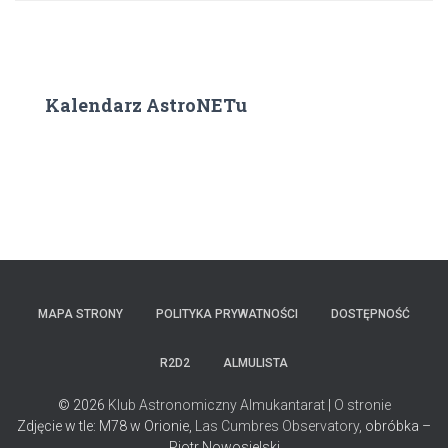
Kalendarz AstroNETu
MAPA STRONY
POLITYKA PRYWATNOŚCI
DOSTĘPNOŚĆ
R2D2
ALMULISTA
© 2026
Klub Astronomiczny Almukantarat
|
O stronie
Zdjęcie w tle: M78 w Orionie,
Las Cumbres Observatory
, obróbka –
Piotr Nowosielski