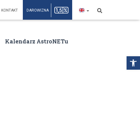
KONTAKT
DAROWIZNA
Kalendarz AstroNETu
Open toolbar