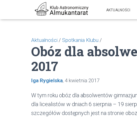
AKTUALNOŚCI
Aktualności
/
Spotkania Klubu
/
Obóz dla absolw
2017
Iga Rygielska
4 kwietnia 2017
W tym roku obóz dla absolwentów gimnazjum o
dla licealistów w dniach 6 sierpnia – 19 sie
szczegółów dostępnych jest na stronie ob