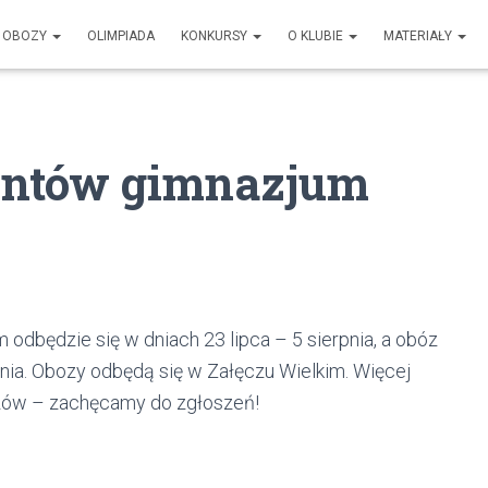
OBOZY
OLIMPIADA
KONKURSY
O KLUBIE
MATERIAŁY
entów gimnazjum
dbędzie się w dniach 23 lipca – 5 sierpnia, a obóz
rpnia. Obozy odbędą się w Załęczu Wielkim. Więcej
ozów – zachęcamy do zgłoszeń!