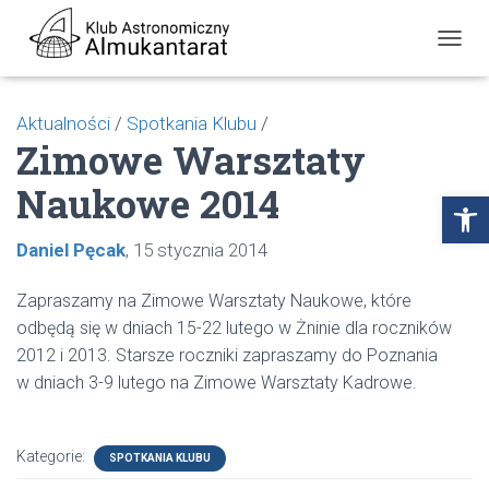
P
R
Z
E
Aktualności
/
Spotkania Klubu
/
Ł
Zimowe Warsztaty
Ą
C
Naukowe 2014
Z
Open toolbar
N
A
Daniel Pęcak
15 stycznia 2014
W
I
G
Zapraszamy na Zimowe Warsztaty Naukowe, które
A
odbędą się w dniach 15-22 lutego w Żninie dla roczników
C
J
2012 i 2013. Starsze roczniki zapraszamy do Poznania
Ę
w dniach 3-9 lutego na Zimowe Warsztaty Kadrowe.
Kategorie:
SPOTKANIA KLUBU