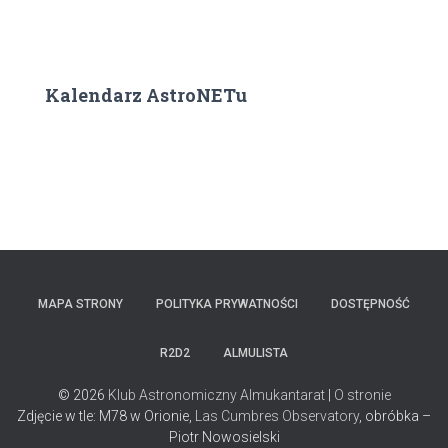
Kalendarz AstroNETu
MAPA STRONY
POLITYKA PRYWATNOŚCI
DOSTĘPNOŚĆ
R2D2
ALMULISTA
© 2026
Klub Astronomiczny Almukantarat
|
O stronie
Zdjęcie w tle: M78 w Orionie,
Las Cumbres Observatory
, obróbka –
Piotr Nowosielski