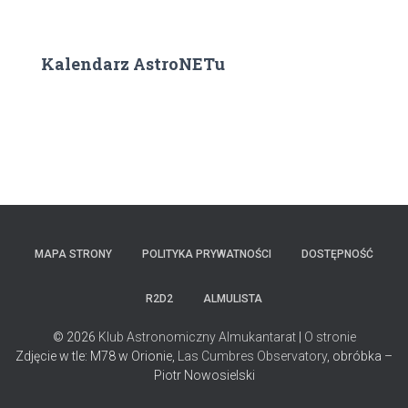
Kalendarz AstroNETu
MAPA STRONY
POLITYKA PRYWATNOŚCI
DOSTĘPNOŚĆ
R2D2
ALMULISTA
© 2026
Klub Astronomiczny Almukantarat
|
O stronie
Zdjęcie w tle: M78 w Orionie,
Las Cumbres Observatory
, obróbka –
Piotr Nowosielski