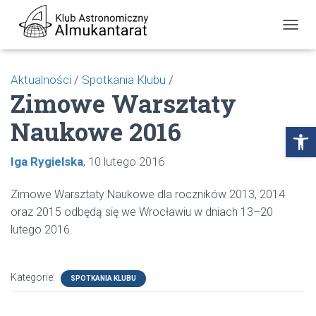
P
R
Z
E
Aktualności
/
Spotkania Klubu
/
Ł
Zimowe Warsztaty
Ą
C
Naukowe 2016
Z
Open toolbar
N
A
Iga Rygielska
10 lutego 2016
W
I
G
Zimowe Warsztaty Naukowe dla roczników 2013, 2014
A
oraz 2015 odbędą się we Wrocławiu w dniach 13–20
C
J
lutego 2016.
Ę
Kategorie:
SPOTKANIA KLUBU