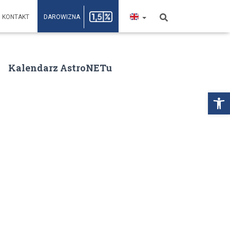
KONTAKT
DAROWIZNA
Kalendarz AstroNETu
Open toolbar