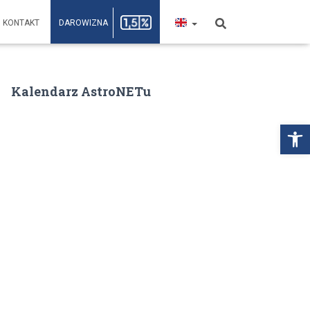
KONTAKT
DAROWIZNA
Kalendarz AstroNETu
Open toolbar