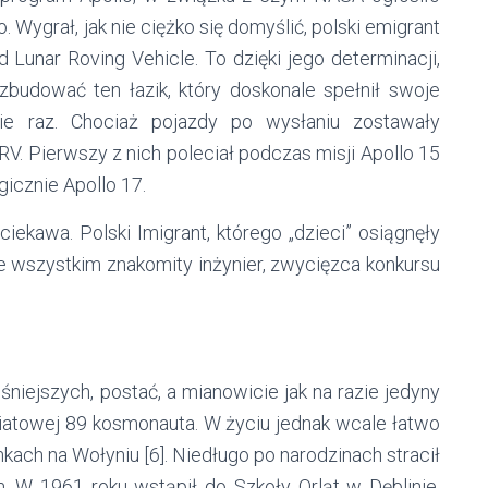
Wygrał, jak nie ciężko się domyślić, polski emigrant
 Lunar Roving Vehicle. To dzięki jego determinacji,
budować ten łazik, który doskonale spełnił swoje
ie raz. Chociaż pojazdy po wysłaniu zostawały
V. Pierwszy z nich poleciał podczas misji Apollo 15
gicznie Apollo 17.
iekawa. Polski Imigrant, którego „dzieci” osiągnęły
de wszystkim znakomity inżynier, zwycięzca konkursu
niejszych, postać, a mianowicie jak na razie jedyny
światowej 89 kosmonauta. W życiu jednak wcale łatwo
nkach na Wołyniu [6]. Niedługo po narodzinach stracił
m. W 1961 roku wstąpił do Szkoły Orląt w Dęblinie,