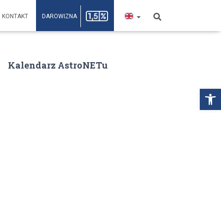
KONTAKT
DAROWIZNA
Kalendarz AstroNETu
Open toolbar