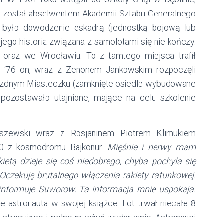
1 został absolwentem Akademii Sztabu Generalnego
 było dowodzenie eskadrą (jednostką bojową lub
jego historia związana z samolotami się nie kończy.
 oraz we Wrocławiu. To z tamtego miejsca trafił
 ‘76 on, wraz z Zenonem Jankowskim rozpoczęli
ezdnym Miasteczku (zamknięte osiedle wybudowane
ozostawało utajnione, mające na celu szkolenie
szewski wraz z Rosjaninem Piotrem Klimukiem
30 z kosmodromu Bajkonur.
Mięśnie i nerwy mam
ietą dzieje się coś niedobrego, chyba pochyla się
. Oczekuję brutalnego włączenia rakiety ratunkowej.
 informuje Suworow. Ta informacja mnie uspokaja.
 astronauta w swojej książce. Lot trwał niecałe 8