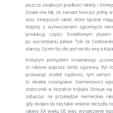
jeszcze zwiększyć prędkość rakiety i zmniejs
Działa ona tak, że zamiast tworzyć jedną w
ilość mniejszych rakiet, które łącznie ma
kłopoty z wytworzeniem ogromnych ele
produkcją części. Dodatkowym plusem 
po wyczerpaniu paliwa. Tyle że Ciołkowski
starszy. Ojcem tej idei jest nie kto inny a Ka
Kolejnym pomysłem omawianego uczonego
to robione poprzez żerdź ogonową. Był to 
przesunąć środek ciężkości, tym samym st
to idealne rozwiązanie. Siemienowicz wpa
stateczniki w kształcie trójkąta. Stosuje się
zobaczyć na przykładzie niemieckiej rak
gdy dodano do niej takie właśnie skrzydła, t
rakiety XX wieku [3], więc wynalezienie le