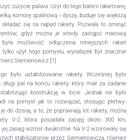
zyć zużycie paliwa. Użył do tego baterii rakietowej.
ielką komorę spalinową i dyszę, buduje się większą
ją składać się na napęd rakiety. Pozwala to ominąć
mentów, gdyż można je wtedy zastąpić masową
była możliwość odłączenia mniejszych rakiet
 tylko użył tego pomysłu, wynalazek był znacznie
zimierz Siemienowicz [1].
 było ustabilizowanie rakiety. Wcześniej było
długi pal na końcu rakiety, który miał za zadanie
abilizując konstrukcję w locie. Jednak nie było
dł na pomysł jak to rozwiązać, stosując płetwy-
 je do dzisiaj, a to, że poprawiają lot rakiety, można
iety V-2, która posiadała zasięg około 300 km,
o jej zasięg wzrósł dwukrotnie. Na V-2 wzorowały się
pszych stabilizatorów przez Siemienowicza, również