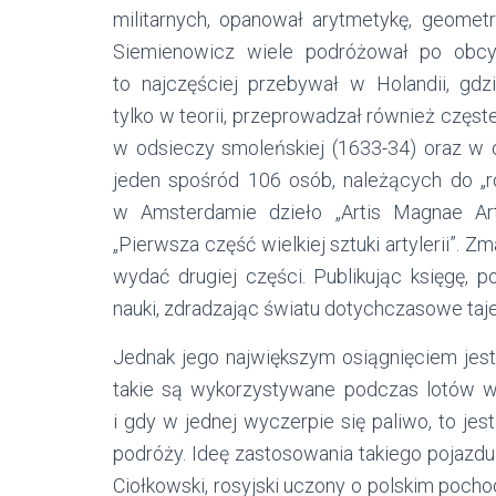
militarnych, opanował arytmetykę, geometr
Siemienowicz wiele podróżował po obcyc
to najczęściej przebywał w Holandii, gdzi
tylko w teorii, przeprowadzał również częst
w odsieczy smoleńskiej (1633-34) oraz w o
jeden spośród 106 osób, należących do „ro
w Amsterdamie dzieło „Artis Magnae Art
„Pierwsza część wielkiej sztuki artylerii”. 
wydać drugiej części. Publikując księgę, p
nauki, zdradzając światu dotychczasowe taj
Jednak jego największym osiągnięciem jest 
takie są wykorzystywane podczas lotów 
i gdy w jednej wyczerpie się paliwo, to jes
podróży. Ideę zastosowania takiego pojazd
Ciołkowski, rosyjski uczony o polskim pochodz