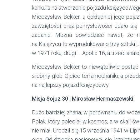
konkurs na stworzenie pojazdu księżycowego. 
Mieczysław Bekker, a dokładniej jego pojazd
zawziętości oraz pomysłowości udało się z
zadanie. Można powiedzieć nawet, że n
na Księżycu to wyprodukowano trzy sztuki LR
w 1971 roku, drugi – Apollo 16, a trzeci analo
Mieczysław Bekker to niewątpliwie postać c
srebrny glob. Ojciec terramechaniki, a prze
na najlepszy pojazd księżycowy.
Misja Sojuz 30 i Mirosław Hermaszewski
Dużo bardziej znana, w porównaniu do wcześ
Polak, który poleciał w kosmos, a w skali 
nie miał. Urodził się 15 września 1941 w Lipi
ojca. Od dziecka pasjonował się lotnictwe