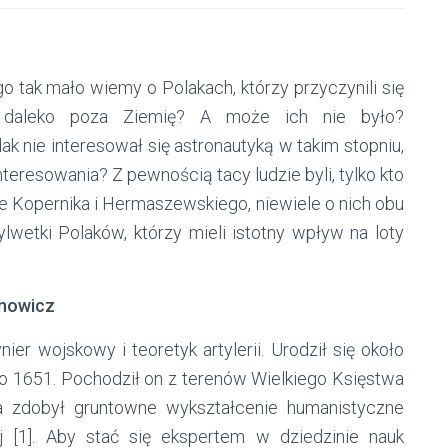
go tak mało wiemy o Polakach, którzy przyczynili się
ów daleko poza Ziemię? A może ich nie było?
ak nie interesował się astronautyką w takim stopniu,
nteresowania? Z pewnością tacy ludzie byli, tylko kto
e Kopernika i Hermaszewskiego, niewiele o nich obu
lwetki Polaków, którzy mieli istotny wpływ na loty
enowicz
ier wojskowy i teoretyk artylerii. Urodził się około
po 1651. Pochodził on z terenów Wielkiego Księstwa
ia zdobył gruntowne wykształcenie humanistyczne
 [1]. Aby stać się ekspertem w dziedzinie nauk