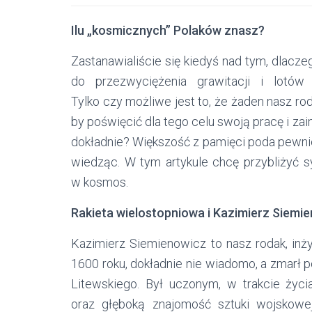
Ilu „kosmicznych” Polaków znasz?
Zastanawialiście się kiedyś nad tym, dlacze
do przezwyciężenia grawitacji i lot
Tylko czy możliwe jest to, że żaden nasz rod
by poświęcić dla tego celu swoją pracę i zai
dokładnie? Większość z pamięci poda pewni
wiedząc. W tym artykule chcę przybliżyć sy
w kosmos.
Rakieta wielostopniowa i Kazimierz Siemi
Kazimierz Siemienowicz to nasz rodak, inżyn
1600 roku, dokładnie nie wiadomo, a zmarł 
Litewskiego. Był uczonym, w trakcie życ
oraz głęboką znajomość sztuki wojskowej