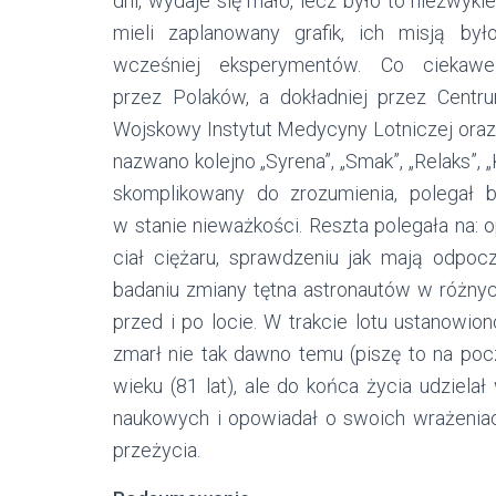
dni, wydaje się mało, lecz było to niezwykl
mieli zaplanowany grafik, ich misją b
wcześniej eksperymentów. Co ciekaw
przez Polaków, a dokładniej przez Centr
Wojskowy Instytut Medycyny Lotniczej oraz I
nazwano kolejno „Syrena”, „Smak”, „Relaks”, „
skomplikowany do zrozumienia, polegał b
w stanie nieważkości. Reszta polegała na
ciał ciężaru, sprawdzeniu jak mają odpoc
badaniu zmiany tętna astronautów w różnyc
przed i po locie. W trakcie lotu ustanowio
zmarł nie tak dawno temu (piszę to na poc
wieku (81 lat), ale do końca życia udziel
naukowych i opowiadał o swoich wrażeniach
przeżycia.