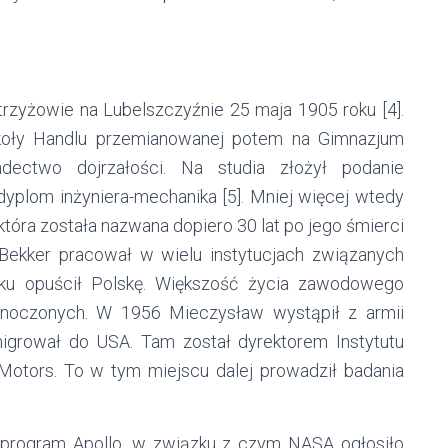
rzyżowie na Lubelszczyźnie 25 maja 1905 roku [4].
koły Handlu przemianowanej potem na Gimnazjum
dectwo dojrzałości. Na studia złożył podanie
 dyplom inżyniera-mechanika [5]. Mniej więcej wtedy
tóra została nazwana dopiero 30 lat po jego śmierci
Bekker pracował w wielu instytucjach związanych
ku opuścił Polskę. Większość życia zawodowego
dnoczonych. W 1956 Mieczysław wystąpił z armii
emigrował do USA. Tam został dyrektorem Instytutu
tors. To w tym miejscu dalej prowadził badania
 program Apollo, w związku z czym NASA ogłosiło