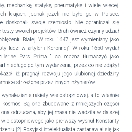
ię, mechanikę, statykę, pneumatykę i wiele więcej.
h krajach, jednak jeżeli nie było go w Polsce,
e doskonalił swoje rzemiosło. Nie ograniczał się
e testy swoich projektów. Brał również czynny udział
blężeniu Białej. W roku 1647 jest wymieniany jako
ty ludzi w artylerii Koronnej”. W roku 1650 wydał
illeriae Pars Prima…” co można tłumaczyć jako
Zmarł niedługo po tym wydarzeniu, przez co nie zdążył
okazał, iż pragnął rozwoju jego ulubionej dziedziny
emnice strzeżone przez innych inżynierów.
wynalezienie rakiety wielostopniowej, a to właśnie
w kosmos. Są one zbudowane z mniejszych części
t ona odrzucana, aby jej masa nie wadziła w dalszej
u wielostopniowego jako pierwszy wysnuł Konstanty
eniu [2]. Rosyjski intelektualista zastanawiał się jak