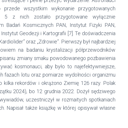
e stresujące i pełne przeżyć wydarzenie. Astronauci
yło przede wszystkim wykonanie przygotowanych
e 5 z nich zostało przygotowane wyłącznie
um Badań Kosmicznych PAN, Instytut Fizyki PAN,
nstytut Geodezji i Kartografii [7]. Te doświadczenia
Kardiolider” oraz „Zdrowie”. Pierwszy był najbardziej
owiem na badaniu krystalizacji półprzewodników
: opisaniu zmiany smaku powodowanego pozbawienia
zywać kosmonauci, aby było to najefektywniejsze,
h fazach lotu oraz pomiarze wydolności organizmu
no kilka rekordów i okrążono Ziemię 126 razy. Polak
zątku 2024), bo 12 grudnia 2022. Dożył sędziwego
ał wywiadów, uczestniczył w rozmaitych spotkaniach
. Napisał także książkę w której opisywał własne