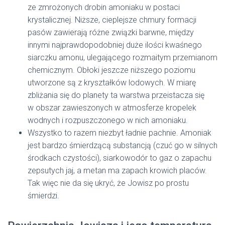
ze zmrożonych drobin amoniaku w postaci
krystalicznej. Niższe, cieplejsze chmury formacji
pasów zawierają różne związki barwne, między
innymi najprawdopodobniej duże ilości kwaśnego
siarczku amonu, ulegającego rozmaitym przemianom
chemicznym. Obłoki jeszcze niższego poziomu
utworzone są z kryształków lodowych. W miarę
zbliżania się do planety ta warstwa przeistacza się
w obszar zawieszonych w atmosferze kropelek
wodnych i rozpuszczonego w nich amoniaku.
Wszystko to razem niezbyt ładnie pachnie. Amoniak
jest bardzo śmierdzącą substancją (czuć go w silnych
środkach czystości), siarkowodór to gaz o zapachu
zepsutych jaj, a metan ma zapach krowich placów.
Tak więc nie da się ukryć, że Jowisz po prostu
śmierdzi.