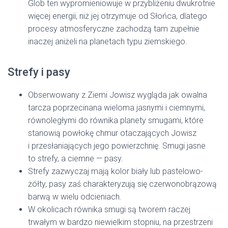
Glob ten wypromieniowuje w przybliżeniu dwukrotnie
więcej energii, niż jej otrzymuje od Słońca, dlatego
procesy atmosferyczne zachodzą tam zupełnie
inaczej aniżeli na planetach typu ziemskiego.
Strefy i pasy
Obserwowany z Ziemi Jowisz wygląda jak owalna
tarcza poprzecinana wieloma jasnymi i ciemnymi,
równoległymi do równika planety smugami, które
stanowią powłokę chmur otaczających Jowisz
i przesłaniających jego powierzchnię. Smugi jasne
to strefy, a ciemne — pasy.
Strefy zazwyczaj mają kolor biały lub pastelowo-
żółty, pasy zaś charakteryzują się czerwonobrązową
barwą w wielu odcieniach.
W okolicach równika smugi są tworem raczej
trwałym w bardzo niewielkim stopniu, na przestrzeni