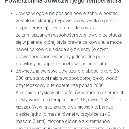
Powierzchnia Jowisza i jego temperatura
Jowisz w ogóle nie posiada powierzchni w postaci
zestalonej skorupy (typowej dla wszystkich planet
grupy ziemskiej). Jego atmosfera wraz
ze zmniejszaniem wysokości stopniowo przeistacza
się w planetę, której bryła prawie całkowicie, a może
nawet całkowicie składa się z cieczy (o czym
prawdopodobnie świadczy jednorodne pole
grawitacyjne, zupełnie pozbawione anomalii).
Zewnętrzną warstwę Jowisza, o grubości około 25
000 km, stanowi najprawdopodobniej ciekły wodór
cząsteczkowy o temperaturze ponad 2000
K i ciśnieniu tysięcy atmosfer (w warunkach ziemskich
ciekły wodór ma temperaturę 20 K, czyli −253 °C lub
niższą). Wewnątrz znajduje się niewielkie, bardzo
ciężkie jądro (o masie równej w przybliżeniu 40
masom Ziemi), złożone głównie z krzemianów
i żelaza występujących tam w temperaturze około 30