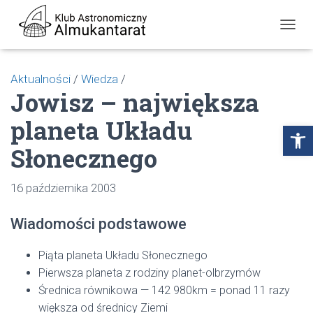
P
R
Z
E
Aktualności
/
Wiedza
/
Ł
Jowisz – największa
Ą
C
planeta Układu
Z
Open toolbar
N
Słonecznego
A
W
I
16 października 2003
G
A
C
Wiadomości podstawowe
J
Ę
Piąta planeta Układu Słonecznego
Pierwsza planeta z rodziny planet-olbrzymów
Średnica równikowa — 142 980km = ponad 11 razy
większa od średnicy Ziemi