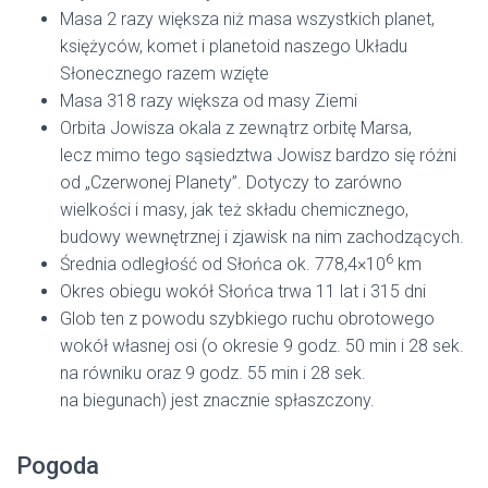
Masa 2 razy większa niż masa wszystkich planet,
księżyców, komet i planetoid naszego Układu
Słonecznego razem wzięte
Masa 318 razy większa od masy Ziemi
Orbita Jowisza okala z zewnątrz orbitę Marsa,
lecz mimo tego sąsiedztwa Jowisz bardzo się różni
od „Czerwonej Planety”. Dotyczy to zarówno
wielkości i masy, jak też składu chemicznego,
budowy wewnętrznej i zjawisk na nim zachodzących.
6
Średnia odległość od Słońca ok. 778,4×10
km
Okres obiegu wokół Słońca trwa 11 lat i 315 dni
Glob ten z powodu szybkiego ruchu obrotowego
wokół własnej osi (o okresie 9 godz. 50 min i 28 sek.
na równiku oraz 9 godz. 55 min i 28 sek.
na biegunach) jest znacznie spłaszczony.
Pogoda