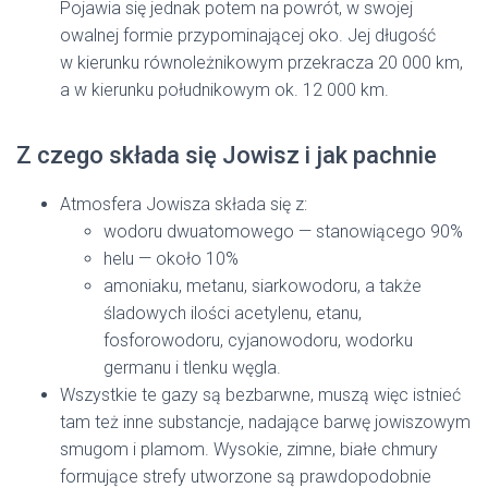
Pojawia się jednak potem na powrót, w swojej
owalnej formie przypominającej oko. Jej długość
w kierunku równoleżnikowym przekracza 20 000 km,
a w kierunku południkowym ok. 12 000 km.
Z czego składa się Jowisz i jak pachnie
Atmosfera Jowisza składa się z:
wodoru dwuatomowego — stanowiącego 90%
helu — około 10%
amoniaku, metanu, siarkowodoru, a także
śladowych ilości acetylenu, etanu,
fosforowodoru, cyjanowodoru, wodorku
germanu i tlenku węgla.
Wszystkie te gazy są bezbarwne, muszą więc istnieć
tam też inne substancje, nadające barwę jowiszowym
smugom i plamom. Wysokie, zimne, białe chmury
formujące strefy utworzone są prawdopodobnie