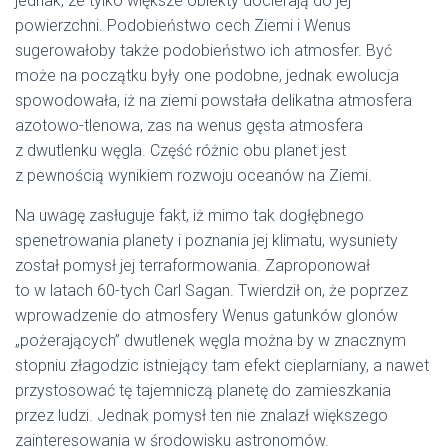
jednak, ze tylko większe obiekty docierają do jej
powierzchni. Podobieństwo cech Ziemi i Wenus
sugerowałoby także podobieństwo ich atmosfer. Być
może na początku były one podobne, jednak ewolucja
spowodowała, iż na ziemi powstała delikatna atmosfera
azotowo-tlenowa, zas na wenus gęsta atmosfera
z dwutlenku węgla. Część różnic obu planet jest
z pewnością wynikiem rozwoju oceanów na Ziemi.
Na uwagę zasługuje fakt, iż mimo tak dogłębnego
spenetrowania planety i poznania jej klimatu, wysuniety
został pomysł jej terraformowania. Zaproponował
to w latach 60-tych Carl Sagan. Twierdził on, że poprzez
wprowadzenie do atmosfery Wenus gatunków glonów
„pożerających” dwutlenek węgla można by w znacznym
stopniu złagodzic istniejący tam efekt cieplarniany, a nawet
przystosować tę tajemniczą planetę do zamieszkania
przez ludzi. Jednak pomysł ten nie znalazł większego
zainteresowania w środowisku astronomów.