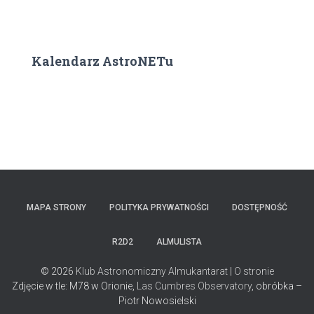
Kalendarz AstroNETu
MAPA STRONY
POLITYKA PRYWATNOŚCI
DOSTĘPNOŚĆ
R2D2
ALMULISTA
© 2026
Klub Astronomiczny Almukantarat
|
O stronie
Zdjęcie w tle: M78 w Orionie,
Las Cumbres Observatory
, obróbka –
Piotr Nowosielski