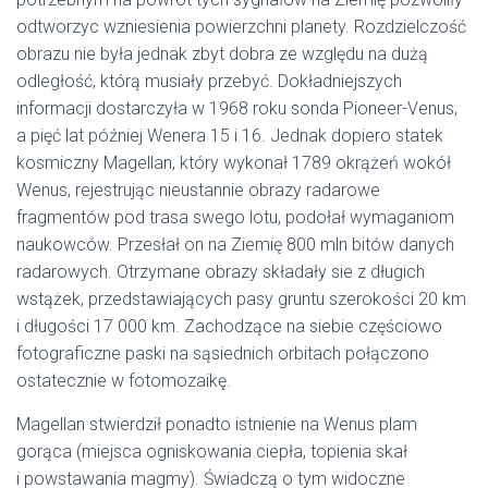
odtworzyc wzniesienia powierzchni planety. Rozdzielczość
obrazu nie była jednak zbyt dobra ze względu na dużą
odległość, którą musiały przebyć. Dokładniejszych
informacji dostarczyła w 1968 roku sonda Pioneer-Venus,
a pięć lat później Wenera 15 i 16. Jednak dopiero statek
kosmiczny Magellan, który wykonał 1789 okrążeń wokół
Wenus, rejestrując nieustannie obrazy radarowe
fragmentów pod trasa swego lotu, podołał wymaganiom
naukowców. Przesłał on na Ziemię 800 mln bitów danych
radarowych. Otrzymane obrazy składały sie z długich
wstążek, przedstawiających pasy gruntu szerokości 20 km
i długości 17 000 km. Zachodzące na siebie częściowo
fotograficzne paski na sąsiednich orbitach połączono
ostatecznie w fotomozaikę.
Magellan stwierdził ponadto istnienie na Wenus plam
gorąca (miejsca ogniskowania ciepła, topienia skał
i powstawania magmy). Świadczą o tym widoczne