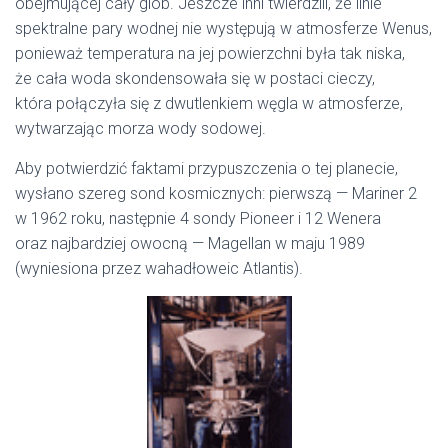
obejmującej cały glob. Jeszcze inni twierdzili, że linie
spektralne pary wodnej nie występują w atmosferze Wenus,
ponieważ temperatura na jej powierzchni była tak niska,
że cała woda skondensowała się w postaci cieczy,
która połączyła się z dwutlenkiem węgla w atmosferze,
wytwarzając morza wody sodowej.
Aby potwierdzić faktami przypuszczenia o tej planecie,
wysłano szereg sond kosmicznych: pierwszą — Mariner 2
w 1962 roku, następnie 4 sondy Pioneer i 12 Wenera
oraz najbardziej owocną — Magellan w maju 1989
(wyniesiona przez wahadłoweic Atlantis).