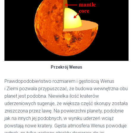
Przekrój Wenus
Prawdopodobieństwo rozmiarem i gęstością Wenus
i Ziemi pozwala przypuszczać, że budowa wewnętrzna obu
planet jest podobna. Niewielka ilość kraterów
uderzeniowych sugeruje, że większa część skorupy została
zniszczona przez lawę. Na powierzchni planety, podobnie
jak na innych jej podobnych, w wyniku uderzeń wciąż
powstają nowe kratery. Gęsta atmosfera Wenus powoduje