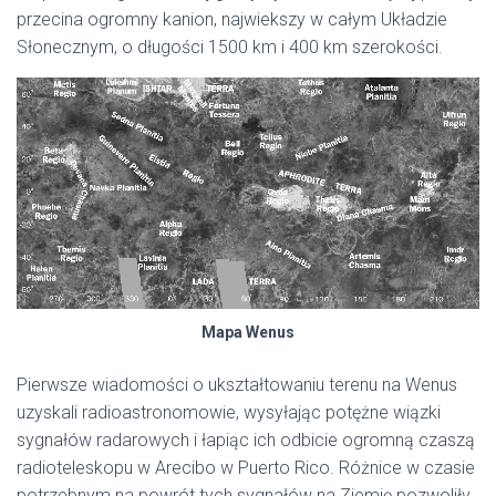
przecina ogromny kanion, najwiekszy w całym Układzie
Słonecznym, o długości 1500 km i 400 km szerokości.
Mapa Wenus
Pierwsze wiadomości o ukształtowaniu terenu na Wenus
uzyskali radioastronomowie, wysyłając potężne wiązki
sygnałów radarowych i łapiąc ich odbicie ogromną czaszą
radioteleskopu w Arecibo w Puerto Rico. Różnice w czasie
potrzebnym na powrót tych sygnałów na Ziemię pozwoliły