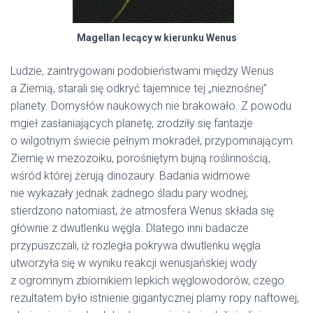
Magellan lecący w kierunku Wenus
Ludzie, zaintrygowani podobieństwami między Wenus
a Ziemią, starali się odkryć tajemnice tej „nieznośnej”
planety. Domysłów naukowych nie brakowało. Z powodu
mgieł zasłaniających planetę, zrodziły się fantazje
o wilgotnym świecie pełnym mokradeł, przypominającym
Ziemię w mezozoiku, porośniętym bujną roślinnością,
wśród której żerują dinozaury. Badania widmowe
nie wykazały jednak żadnego śladu pary wodnej;
stierdzono natomiast, że atmosfera Wenus składa się
głównie z dwutlenku węgla. Dlatego inni badacze
przypuszczali, iż rozległa pokrywa dwutlenku węgla
utworzyła się w wyniku reakcji wenusjańskiej wody
z ogromnym zbiornikiem lepkich węglowodorów, czego
rezultatem było istnienie gigantycznej plamy ropy naftowej,