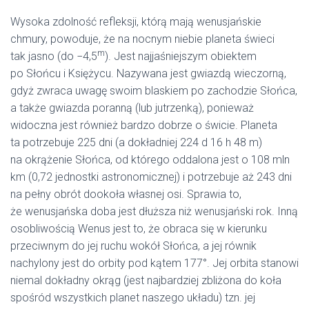
Wysoka zdolność refleksji, którą mają wenusjańskie
chmury, powoduje, że na nocnym niebie planeta świeci
m
tak jasno (do −4,5
). Jest najjaśniejszym obiektem
po Słońcu i Księżycu. Nazywana jest gwiazdą wieczorną,
gdyż zwraca uwagę swoim blaskiem po zachodzie Słońca,
a także gwiazda poranną (lub jutrzenką), ponieważ
widoczna jest również bardzo dobrze o świcie. Planeta
ta potrzebuje 225 dni (a dokładniej 224 d 16 h 48 m)
na okrążenie Słońca, od którego oddalona jest o 108 mln
km (0,72 jednostki astronomicznej) i potrzebuje aż 243 dni
na pełny obrót dookoła własnej osi. Sprawia to,
że wenusjańska doba jest dłuższa niż wenusjański rok. Inną
osobliwością Wenus jest to, że obraca się w kierunku
przeciwnym do jej ruchu wokół Słońca, a jej równik
nachylony jest do orbity pod kątem 177°. Jej orbita stanowi
niemal dokładny okrąg (jest najbardziej zbliżona do koła
spośród wszystkich planet naszego układu) tzn. jej