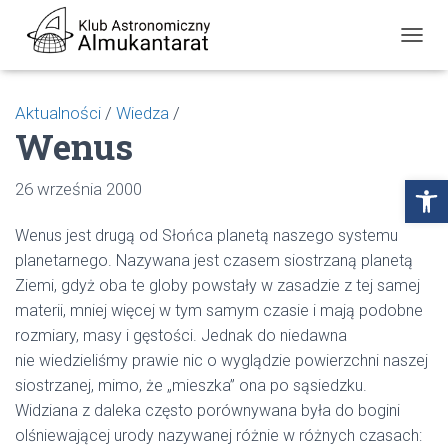
P
R
Z
E
Aktualności
/
Wiedza
/
Ł
Wenus
Ą
C
Z
Open toolbar
26 września 2000
N
A
W
Wenus jest drugą od Słońca planetą naszego systemu
I
planetarnego. Nazywana jest czasem siostrzaną planetą
G
Ziemi, gdyż oba te globy powstały w zasadzie z tej samej
A
C
materii, mniej więcej w tym samym czasie i mają podobne
J
rozmiary, masy i gęstości. Jednak do niedawna
Ę
nie wiedzieliśmy prawie nic o wyglądzie powierzchni naszej
siostrzanej, mimo, że „mieszka” ona po sąsiedzku.
Widziana z daleka często porównywana była do bogini
olśniewającej urody nazywanej różnie w różnych czasach: