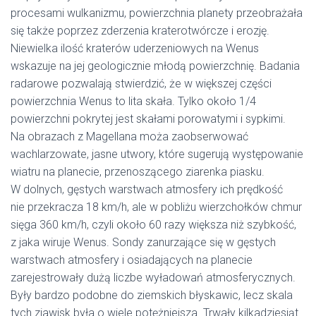
procesami wulkanizmu, powierzchnia planety przeobrażała
się także poprzez zderzenia kraterotwórcze i erozję.
Niewielka ilość kraterów uderzeniowych na Wenus
wskazuje na jej geologicznie młodą powierzchnię. Badania
radarowe pozwalają stwierdzić, że w większej części
powierzchnia Wenus to lita skała. Tylko około 1/4
powierzchni pokrytej jest skałami porowatymi i sypkimi.
Na obrazach z Magellana moża zaobserwować
wachlarzowate, jasne utwory, które sugerują występowanie
wiatru na planecie, przenoszącego ziarenka piasku.
W dolnych, gęstych warstwach atmosfery ich prędkość
nie przekracza 18 km/h, ale w pobliżu wierzchołków chmur
sięga 360 km/h, czyli około 60 razy większa niż szybkość,
z jaka wiruje Wenus. Sondy zanurzające się w gęstych
warstwach atmosfery i osiadających na planecie
zarejestrowały dużą liczbe wyładowań atmosferycznych.
Były bardzo podobne do ziemskich błyskawic, lecz skala
tych zjawisk była o wiele potężniejsza. Trwały kilkadziesiąt