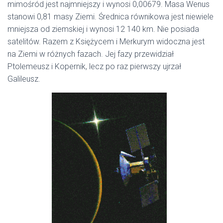
mimośród jest najmniejszy i wynosi 0,00679. Masa Wenus
stanowi 0,81 masy Ziemi. Średnica równikowa jest niewiele
mniejsza od ziemskiej i wynosi 12 140 km. Nie posiada
satelitów. Razem z Księżycem i Merkurym widoczna jest
na Ziemi w różnych fazach. Jej fazy przewidział
Ptolemeusz i Kopernik, lecz po raz pierwszy ujrzał
Galileusz.