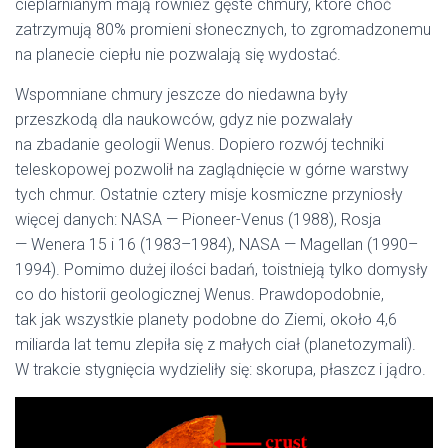
cieplarnianym mają również gęste chmury, które choć
zatrzymują 80% promieni słonecznych, to zgromadzonemu
na planecie ciepłu nie pozwalają się wydostać.
Wspomniane chmury jeszcze do niedawna były
przeszkodą dla naukowców, gdyz nie pozwalały
na zbadanie geologii Wenus. Dopiero rozwój techniki
teleskopowej pozwolił na zaglądnięcie w górne warstwy
tych chmur. Ostatnie cztery misje kosmiczne przyniosły
więcej danych: NASA — Pioneer-Venus (1988), Rosja
— Wenera 15 i 16 (1983–1984), NASA — Magellan (1990–
1994). Pomimo dużej ilości badań, toistnieją tylko domysły
co do historii geologicznej Wenus. Prawdopodobnie,
tak jak wszystkie planety podobne do Ziemi, około 4,6
miliarda lat temu zlepiła się z małych ciał (planetozymali).
W trakcie stygnięcia wydzieliły się: skorupa, płaszcz i jądro.