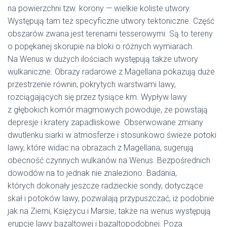
na powierzchni tzw. korony — wielkie koliste utwory.
Występują tam też specyficzne utwory tektoniczne. Część
obszarów zwana jest terenami tesserowymi. Są to tereny
o popękanej skorupie na bloki o różnych wymiarach.
Na Wenus w dużych ilościach występują także utwory
wulkaniczne. Obrazy radarowe z Magellana pokazują duże
przestrzenie równin, pokrytych warstwami lawy,
rozciągających się przez tysiące km. Wypływ lawy
z głębokich komór magmowych powoduje, że powstają
depresje i kratery zapadliskowe. Obserwowane zmiany
dwutlenku siarki w atmosferze i stosunkowo świeże potoki
lawy, które widac na obrazach z Magellana, sugerują
obecność czynnych wulkanów na Wenus. Bezpośrednich
dowodów na to jednak nie znaleziono. Badania,
których dokonały jeszcze radzieckie sondy, dotyczące
skał i potoków lawy, pozwalają przypuszczać, iż podobnie
jak na Ziemi, Księżycu i Marsie, także na wenus występują
erupcje lawy bazaltowej i bazaltopodobnej. Poza