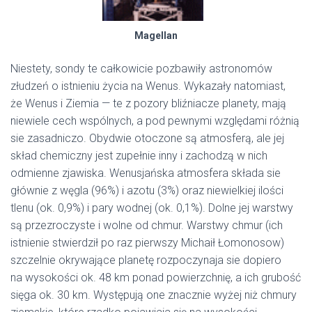
Magellan
Niestety, sondy te całkowicie pozbawiły astronomów
złudzeń o istnieniu życia na Wenus. Wykazały natomiast,
że Wenus i Ziemia — te z pozory bliźniacze planety, mają
niewiele cech wspólnych, a pod pewnymi względami różnią
sie zasadniczo. Obydwie otoczone są atmosferą, ale jej
skład chemiczny jest zupełnie inny i zachodzą w nich
odmienne zjawiska. Wenusjańska atmosfera składa sie
głównie z węgla (96%) i azotu (3%) oraz niewielkiej ilości
tlenu (ok. 0,9%) i pary wodnej (ok. 0,1%). Dolne jej warstwy
są przezroczyste i wolne od chmur. Warstwy chmur (ich
istnienie stwierdził po raz pierwszy Michaił Łomonosow)
szczelnie okrywające planetę rozpoczynaja sie dopiero
na wysokości ok. 48 km ponad powierzchnię, a ich grubość
sięga ok. 30 km. Występują one znacznie wyżej niż chmury