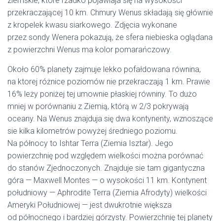
ziemskie, które rzadko pojawiaja się na wysokości
przekraczającej 10 km. Chmury Wenus składają się głównie
z kropelek kwasu siarkowego. Zdjęcia wykonane
przez sondy Wenera pokazują, że sfera niebieska oglądana
z powierzchni Wenus ma kolor pomarańczowy.
Około 60% planety zajmuje lekko pofałdowana równina,
na ktorej różnice poziomów nie przekraczają 1 km. Prawie
16% leży poniżej tej umownie płaskiej równiny. To dużo
mniej w porównaniu z Ziemią, którą w 2/3 pokrywają
oceany. Na Wenus znajduja się dwa kontynenty, wznoszące
sie kilka kilometrów powyżej średniego poziomu.
Na północy to Ishtar Terra (Ziemia Isztar). Jego
powierzchnię pod względem wielkości można porównać
do stanów Zjednoczonych. Znajduje sie tam gigantyczna
góra — Maxwell Montes — o wysokości 11 km. Kontynent
południowy — Aphrodite Terra (Ziemia Afrodyty) wielkości
Ameryki Południowej — jest dwukrotnie większa
od północnego i bardziej górzysty. Powierzchnię tej planety