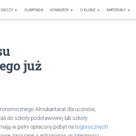
OBOZY
OLIMPIADA
KONKURSY
O KLUBIE
MATERIAŁY
su
ego już
tronomicznego Almukantarat dla uczniów,
ali do szkoły podstawowej lub szkoły
ymają w pełni opłacony pobyt na
tegorocznych
zowe związane z astronomią, w zależności