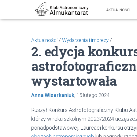
AKTUALNOŚCI
Aktualności
/
Wydarzenia i imprezy
/
2. edycja konkur
astrofotograficzn
wystartowała
Anna Wizerkaniuk
15 lutego 2024
Ruszył Konkurs Astrofotograficzny Klubu As
którzy w roku szkolnym 2023/2024 uczęszcz
ponadpodstawowej.
Laureaci konkursu otrz
obozach astronomicznych
lub nagrody rzec