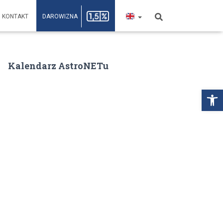
KONTAKT
DAROWIZNA
Kalendarz AstroNETu
Open toolbar