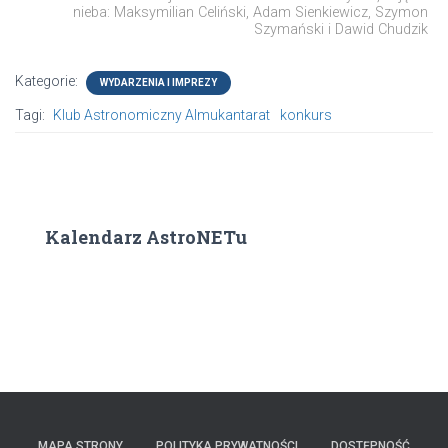
nieba: Maksymilian Celiński, Adam Sienkiewicz, Szymon
Szymański i Dawid Chudzik
Kategorie:
WYDARZENIA I IMPREZY
Tagi:
Klub Astronomiczny Almukantarat
konkurs
Kalendarz AstroNETu
MAPA STRONY
POLITYKA PRYWATNOŚCI
DOSTĘPNOŚĆ