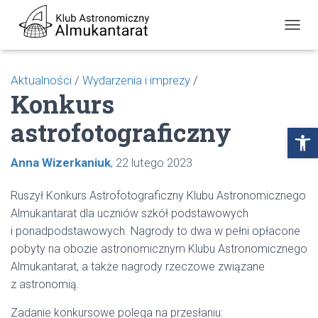
P
R
Z
E
Aktualności
/
Wydarzenia i imprezy
/
Ł
Konkurs
Ą
C
astrofotograficzny
Z
Open toolbar
N
A
Anna Wizerkaniuk
22 lutego 2023
W
I
G
Ruszył Konkurs Astrofotograficzny Klubu Astronomicznego
A
Almukantarat dla uczniów szkół podstawowych
C
J
i ponadpodstawowych. Nagrody to dwa w pełni opłacone
Ę
pobyty na obozie astronomicznym Klubu Astronomicznego
Almukantarat, a także nagrody rzeczowe związane
z astronomią.
Zadanie konkursowe polega na przesłaniu: