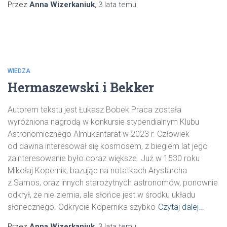
Przez
Anna Wizerkaniuk
,
3 lata
temu
WIEDZA
Hermaszewski i Bekker
Autorem tekstu jest Łukasz Bobek Praca została
wyróżniona nagrodą w konkursie stypendialnym Klubu
Astronomicznego Almukantarat w 2023 r. Człowiek
od dawna interesował się kosmosem, z biegiem lat jego
zainteresowanie było coraz większe. Już w 1530 roku
Mikołaj Kopernik, bazując na notatkach Arystarcha
z Samos, oraz innych starożytnych astronomów, ponownie
odkrył, że nie ziemia, ale słońce jest w środku układu
słonecznego. Odkrycie Kopernika szybko
Czytaj dalej…
Przez
Anna Wizerkaniuk
,
3 lata
temu