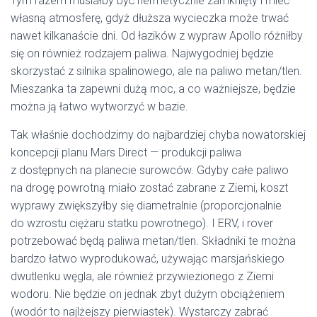
Tym razem musiałby być hermetycznie zamknięty i mieć
własną atmosferę, gdyż dłuższa wycieczka może trwać
nawet kilkanaście dni. Od łazików z wypraw Apollo różniłby
się on również rodzajem paliwa. Najwygodniej będzie
skorzystać z silnika spalinowego, ale na paliwo metan/tlen.
Mieszanka ta zapewni dużą moc, a co ważniejsze, będzie
można ją łatwo wytworzyć w bazie.
Tak właśnie dochodzimy do najbardziej chyba nowatorskiej
koncepcji planu Mars Direct — produkcji paliwa
z dostępnych na planecie surowców. Gdyby całe paliwo
na drogę powrotną miało zostać zabrane z Ziemi, koszt
wyprawy zwiększyłby się diametralnie (proporcjonalnie
do wzrostu ciężaru statku powrotnego). I ERV, i rover
potrzebować będą paliwa metan/tlen. Składniki te można
bardzo łatwo wyprodukować, używając marsjańskiego
dwutlenku węgla, ale również przywiezionego z Ziemi
wodoru. Nie będzie on jednak zbyt dużym obciążeniem
(wodór to najlżejszy pierwiastek). Wystarczy zabrać