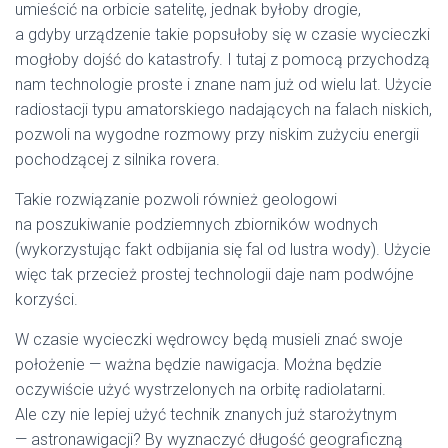
umieścić na orbicie satelitę, jednak byłoby drogie,
a gdyby urządzenie takie popsułoby się w czasie wycieczki
mogłoby dojść do katastrofy. I tutaj z pomocą przychodzą
nam technologie proste i znane nam już od wielu lat. Użycie
radiostacji typu amatorskiego nadających na falach niskich,
pozwoli na wygodne rozmowy przy niskim zużyciu energii
pochodzącej z silnika rovera.
Takie rozwiązanie pozwoli również geologowi
na poszukiwanie podziemnych zbiorników wodnych
(wykorzystując fakt odbijania się fal od lustra wody). Użycie
więc tak przecież prostej technologii daje nam podwójne
korzyści.
W czasie wycieczki wędrowcy będą musieli znać swoje
położenie — ważna będzie nawigacja. Można będzie
oczywiście użyć wystrzelonych na orbitę radiolatarni.
Ale czy nie lepiej użyć technik znanych już starożytnym
— astronawigacji? By wyznaczyć długość geograficzną