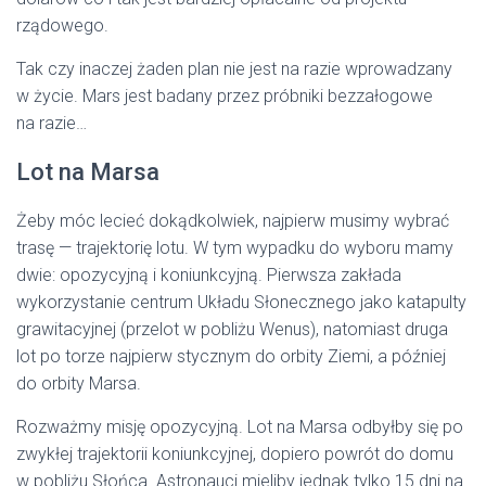
rządowego.
Tak czy inaczej żaden plan nie jest na razie wprowadzany
w życie. Mars jest badany przez próbniki bezzałogowe
na razie…
Lot na Marsa
Żeby móc lecieć dokądkolwiek, najpierw musimy wybrać
trasę — trajektorię lotu. W tym wypadku do wyboru mamy
dwie: opozycyjną i koniunkcyjną. Pierwsza zakłada
wykorzystanie centrum Układu Słonecznego jako katapulty
grawitacyjnej (przelot w pobliżu Wenus), natomiast druga
lot po torze najpierw stycznym do orbity Ziemi, a później
do orbity Marsa.
Rozważmy misję opozycyjną. Lot na Marsa odbyłby się po
zwykłej trajektorii koniunkcyjnej, dopiero powrót do domu
w pobliżu Słońca. Astronauci mieliby jednak tylko 15 dni na