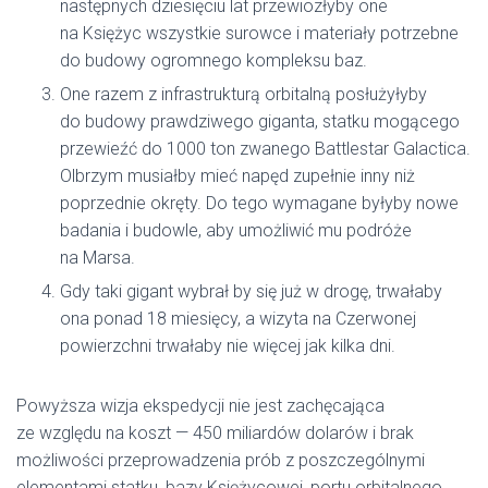
następnych dziesięciu lat przewiozłyby one
na Księżyc wszystkie surowce i materiały potrzebne
do budowy ogromnego kompleksu baz.
One razem z infrastrukturą orbitalną posłużyłyby
do budowy prawdziwego giganta, statku mogącego
przewieźć do 1000 ton zwanego Battlestar Galactica.
Olbrzym musiałby mieć napęd zupełnie inny niż
poprzednie okręty. Do tego wymagane byłyby nowe
badania i budowle, aby umożliwić mu podróże
na Marsa.
Gdy taki gigant wybrał by się już w drogę, trwałaby
ona ponad 18 miesięcy, a wizyta na Czerwonej
powierzchni trwałaby nie więcej jak kilka dni.
Powyższa wizja ekspedycji nie jest zachęcająca
ze względu na koszt — 450 miliardów dolarów i brak
możliwości przeprowadzenia prób z poszczególnymi
elementami statku, bazy Księżycowej, portu orbitalnego