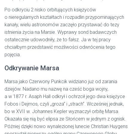
Po odkryciu 2 nisko orbitujących księżyców
o nieregularnych kształtach i rozpadlin przypominających
kanały, wielu astronomów zaczęło przystawać do tezy
istnienia życia na Marsie. Wyprawy sond badawczych
ostatecznie udowodniły, że to fałsz. Ja w tej pracy
chciałbym przedstawić możliwości odwrócenia tego
pojęcia.
Odkrywanie Marsa
Marsa jako Czerwony Punkcik widziano już od zarania
dziejów. Nadano mu nazwę na cześć boga wojny,
a w 1877 r. Asaph Hall odkrył i ochrzcił jego dwa księżyce
Fobos i Dejmos, czyli „groza” i „strach”. Wcześniej jednak,
bo w XVII w. Johannes Kepler wyznaczył orbitę Marsa.
Okazała się nią być elipsa ze Słońcem w jednym z ognisk.
Później dzięki nowo wynalezionej lunecie Christian Huygens
sporządził pierwszą ogólną mapę Czerwonego Globu.