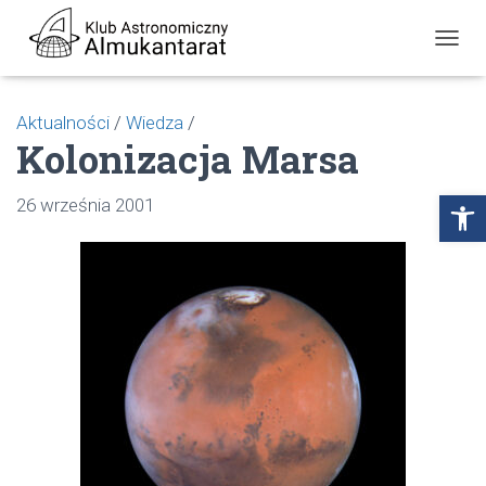
P
R
Z
E
Aktualności
/
Wiedza
/
Ł
Kolonizacja Marsa
Ą
C
Z
Open toolbar
26 września 2001
N
A
W
I
G
A
C
J
Ę