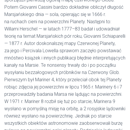
Potem Giovanni Cassini bardzo dokładnie obliczył długość
Marsjańskiego dnia — sola, opierając się w 1666 r.
na ruchach cieni na powierzchni Planety. Następni to:
Willami Herschel — w latach 1777–83 badał i udowadniał
teorię na temat Marsjańskich pór roku; Giovanni Schiaparelli
— 1877 r. Autor doskonalszej mapy Czerwonej Planety,
za jego i Percivala Lowella sprawom zaczęło powstawać
mnóstwo książek i innych publikacji błędnie interpretujących
kanały na Marsie. Te nonsensy trwały do i po początku
wysyłaniu bezzałogowych próbników na Czerwony Glob.
Pierwszym był Mariner 4, który przeleciał obok tej Planety
robiąc zdjęcia jej powierzchni w lipcu 1965 r. Marinery 6 i 7
przeprowadziły badania Marsa nie lądując na powierzchni.
W 1971 r. Mariner 8 rozbił się tuż po starcie, Marinera 9
wysłano w pomyślną misję na orbitę, a 2 rosyjskie lądowniki
również wysłano na powierzchnię. Jednak po starcie
wszystkich obiektów astronomowie zaobserwowali burzę