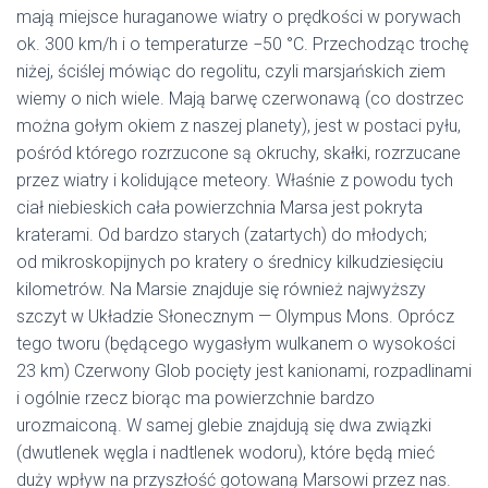
mają miejsce huraganowe wiatry o prędkości w porywach
ok. 300 km/h i o temperaturze −50 °C. Przechodząc trochę
niżej, ściślej mówiąc do regolitu, czyli marsjańskich ziem
wiemy o nich wiele. Mają barwę czerwonawą (co dostrzec
można gołym okiem z naszej planety), jest w postaci pyłu,
pośród którego rozrzucone są okruchy, skałki, rozrzucane
przez wiatry i kolidujące meteory. Właśnie z powodu tych
ciał niebieskich cała powierzchnia Marsa jest pokryta
kraterami. Od bardzo starych (zatartych) do młodych;
od mikroskopijnych po kratery o średnicy kilkudziesięciu
kilometrów. Na Marsie znajduje się również najwyższy
szczyt w Układzie Słonecznym — Olympus Mons. Oprócz
tego tworu (będącego wygasłym wulkanem o wysokości
23 km) Czerwony Glob pocięty jest kanionami, rozpadlinami
i ogólnie rzecz biorąc ma powierzchnie bardzo
urozmaiconą. W samej glebie znajdują się dwa związki
(dwutlenek węgla i nadtlenek wodoru), które będą mieć
duży wpływ na przyszłość gotowaną Marsowi przez nas.