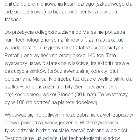
dni! Co do promieniowania kosmicznego (szkodliwego dla
ludzkiego zdrowia) to będzie one identyczne w obu
trasach.
Do przebycia odległość z Ziemi od Marsa nie potrzeba
nam technologii znanych z filmów s-f. Zamiast skakać
w nadprzestrzeń użyjemy rakiet z lat sześćdziesiątych.
Potrafią one wynieść na orbitę około 140 ton. Tam
wystarczy ustawić statek na właściwej trajektorii i prawie
bez użycia silników (prócz ewentualnej korekty lotu)
dolecimy na Marsa. Nie trzeba też dbać o wielkie silniki dla
statku — po opuszczeniu orbity Ziemi będzie miał jej
prędkość obiegu wokół Słońca (30 km/s). To wystarczy,
by w 180 dni dotrzeć na planetę docelową.
Wydawać się kłopotliwym może zabranie całych zapasów
paliwa, powietrza, wody, jedzenia. W rzeczywistości
tylko jedzenie będzie musiało zostać zabrane w całości.
Dysponujemy już od wielu lat technologiami układów