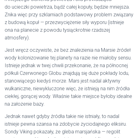
do ucieczki powietrza, bądź całej kopuły, będzie mniejsza.
Znika więc przy szklarniach podstawowy problem związany
z budową kopuł — przezwyciężenie siły wyporu (istnieje
ona na planecie z powodu tysiąckrotnie rzadszej
atmosfery).
Jest wręcz oczywiste, że bez znalezienia na Marsie źródeł
wody kolonizowanie tej planety na razie nie miałoby sensu.
Istnieje jednak w twej chwili przekonanie, że na północnej
półkuli Czerwonego Globu znajdują się duże pokłady lodu,
stanowiącego kiedyś morze. Mars jest nadal aktywny
wulkaniczne, niewykluczone więc, że istnieją na nim źródła
ciekłej, gorącej wody. Właśnie takie miejsce byłoby idealne
na założenie bazy.
Jednak nawet gdyby źródła takie nie istniały, to nadal
istnieje pewna szansa na zdobycie życiodajnego eliksiru.
Sondy Viking pokazały, że gleba marsjańska — regolit