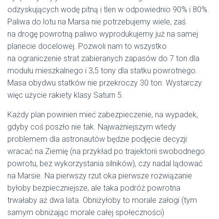
odzyskujących wodę pitną i tlen w odpowiednio 90% i 80%.
Paliwa do lotu na Marsa nie potrzebujemy wiele, zaś
na drogę powrotną paliwo wyprodukujemy już na samej
planecie docelowej. Pozwoli nam to wszystko
na ograniczenie strat zabieranych zapasów do 7 ton dla
modułu mieszkalnego i 3,5 tony dla statku powrotnego.
Masa obydwu statków nie przekroczy 30 ton. Wystarczy
więc użycie rakiety klasy Saturn 5.
Każdy plan powinien mieć zabezpieczenie, na wypadek,
gdyby coś poszło nie tak. Najważniejszym wtedy
problemem dla astronautów będzie podjęcie decyzji:
wracać na Ziemię (na przykład po trajektorii swobodnego
powrotu, bez wykorzystania silników), czy nadal lądować
na Marsie. Na pierwszy rzut oka pierwsze rozwiązanie
byłoby bezpieczniejsze, ale taka podróż powrotna
trwałaby aż dwa lata. Obniżyłoby to morale załogi (tym
samym obniżając morale całej społeczności)