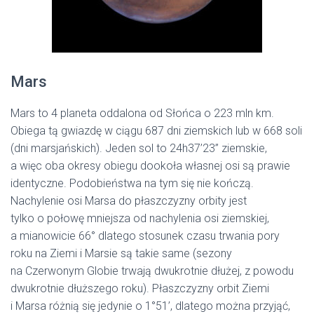
Mars
Mars to 4 planeta oddalona od Słońca o 223 mln km.
Obiega tą gwiazdę w ciągu 687 dni ziemskich lub w 668 soli
(dni marsjańskich). Jeden sol to 24h37’23” ziemskie,
a więc oba okresy obiegu dookoła własnej osi są prawie
identyczne. Podobieństwa na tym się nie kończą.
Nachylenie osi Marsa do płaszczyzny orbity jest
tylko o połowę mniejsza od nachylenia osi ziemskiej,
a mianowicie 66° dlatego stosunek czasu trwania pory
roku na Ziemi i Marsie są takie same (sezony
na Czerwonym Globie trwają dwukrotnie dłużej, z powodu
dwukrotnie dłuższego roku). Płaszczyzny orbit Ziemi
i Marsa różnią się jedynie o 1°51’, dlatego można przyjąć,