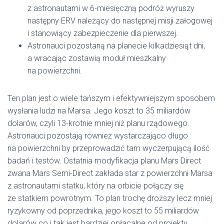
z astronautami w 6-miesięczną podróż wyruszy
następny ERV należący do następnej misji załogowej
i stanowiący zabezpieczenie dla pierwszej.
Astronauci pozostaną na planecie kilkadziesiąt dni,
a wracając zostawią moduł mieszkalny
na powierzchni.
Ten plan jest o wiele tańszym i efektywniejszym sposobem
wysłania ludzi na Marsa. Jego koszt to 35 miliardów
dolarów, czyli 13-krotnie mniej niż planu rządowego.
Astronauci pozostają również wystarczająco długo
na powierzchni by przeprowadzić tam wyczerpującą ilość
badań i testów. Ostatnia modyfikacja planu Mars Direct
zwana Mars Semi-Direct zakłada star z powierzchni Marsa
z astronautami statku, który na orbicie połączy się
ze statkiem powrotnym. To plan trochę droższy lecz mniej
ryzykowny od poprzednika, jego koszt to 55 miliardów
dolarów co i tak jest bardziej opłacalne od projektu