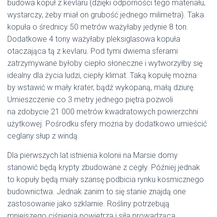
budowa kopuł z kevlaru (dzięki odporności tego materiału,
wystarczy, żeby miał on grubość jednego milimetra). Taka
kopuła o średnicy 50 metrów ważyłaby jedynie 8 ton.
Dodatkowe 4 tony ważyłaby pleksiglasowa kopuła
otaczająca tą z kevlaru. Pod tymi dwiema sferami
zatrzymywane byłoby ciepło słoneczne i wytworzyłby się
idealny dla życia ludzi, ciepły klimat. Taką kopułę można
by wstawić w mały krater, bądź wykopaną, małą dziurę.
Umieszczenie co 3 metry jednego piętra pozwoli
na zdobycie 21 000 metrów kwadratowych powierzchni
użytkowej. Pośrodku sfery można by dodatkowo umieścić
ceglany słup z windą.
Dla pierwszych lat istnienia kolonii na Marsie domy
stanowić będą krypty zbudowane z cegły. Później jednak
to kopuły będą miały szansę podbicia rynku kosmicznego
budownictwa. Jednak zanim to się stanie znajdą one
zastosowanie jako szklarnie. Rośliny potrzebują
mniejszego ciśnienia powietrza i siła prowadząca