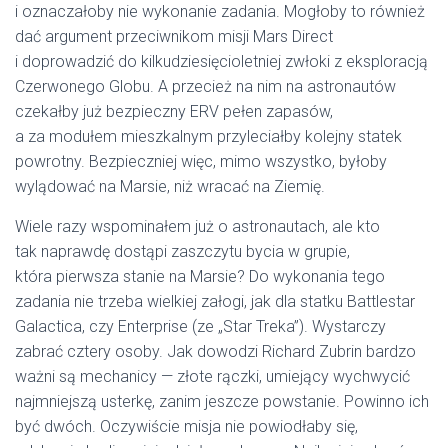
i oznaczałoby nie wykonanie zadania. Mogłoby to również
dać argument przeciwnikom misji Mars Direct
i doprowadzić do kilkudziesięcioletniej zwłoki z eksploracją
Czerwonego Globu. A przecież na nim na astronautów
czekałby już bezpieczny ERV pełen zapasów,
a za modułem mieszkalnym przyleciałby kolejny statek
powrotny. Bezpieczniej więc, mimo wszystko, byłoby
wylądować na Marsie, niż wracać na Ziemię.
Wiele razy wspominałem już o astronautach, ale kto
tak naprawdę dostąpi zaszczytu bycia w grupie,
która pierwsza stanie na Marsie? Do wykonania tego
zadania nie trzeba wielkiej załogi, jak dla statku Battlestar
Galactica, czy Enterprise (ze „Star Treka”). Wystarczy
zabrać cztery osoby. Jak dowodzi Richard Zubrin bardzo
ważni są mechanicy — złote rączki, umiejący wychwycić
najmniejszą usterkę, zanim jeszcze powstanie. Powinno ich
być dwóch. Oczywiście misja nie powiodłaby się,