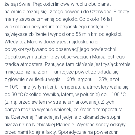
że są równe. Prędkości liniowe w ruchu obu planet
na orbicie różnią się i z tego powodu do Czerwonej Planety
mamy zawsze zmienną odległość. Co około 16 lat
w okolicach peryhelium marsjańskiego następuje
największe zbliżenie i wynosi ono 56 mln km odległości.
Wtedy też Mars widoczny jest najdoskonalej
co wykorzystywano do obserwacji jego powierzchni.
Dodatkowym atutem przy obserwacjach Marsa jest jego
rzadka atmosfera. Panujące tam ciśnienie jest tysiąckrotnie
mniejsze niż na Ziemi. Tamtejsze powietrze składa się
z głównie dwutlenku węgla — 60%, argonu — 25%, azot
— 10% i inne (w tym tlen). Temperatura atmosfery waha się
od 30 °C (okolice równika, latem, w południe) do —100 °C
(zimą, przed świtem w strefie umiarkowanej), Z tych
danych można wysnuć wniosek, że średnia temperatura
na Czerwonej Planecie jest jedynie o kilkanaście stopni
niższa niż na Niebieskiej Planecie. Wysłane sondy odkryły
przed nami kolejne fakty. Sporadyczne na powierzchni