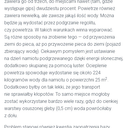
zawiera go od trzech, do miejscami nawet (tam, gdzie
występuje gips) dwudziestu procent. Powietrze również
zawiera niewielką, ale zawsze jakąś ilość wody. Można
będzie ją wydostać przez podgrzanie regolitu,
czy powietrza. W takich warunkach winna wyparować.
Są różne sposoby na zrobienie tego — od przywożenia
ziemi do pieca, aż po przywożenie pieca do ziemi (pojazd
zbierający wodę). Ciekawym pomysłem jest ustawianie
na dzień namiotu podgrzewanego dzięki energii słonecznej,
dodatkowo skupianej za pomocą luster. Ocieplenie
powietrza spowoduje wydostanie się około 224
2
kilogramów wody dla namiotu o powierzchni 25 m
.
Dodatkowo byłby on tak lekki, że jego transport
nie sprawiałby kłopotów. To samo miejsce mogłoby
zostać wykorzystane bardzo wiele razy, gdyż do cienkiej
warstwy osuszonej gleby (0,5 cm) woda powróciłaby
z dołu.
Problem stanowi również kwestia zaopatrzenia bazy