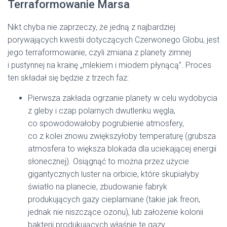
Terraformowanie Marsa
Nikt chyba nie zaprzeczy, że jedną z najbardziej
porywających kwestii dotyczących Czerwonego Globu, jest
jego terraformowanie, czyli zmiana z planety zimnej
i pustynnej na krainę „mlekiem i miodem płynącą”. Proces
ten składał się będzie z trzech faz:
Pierwsza zakłada ogrzanie planety w celu wydobycia
z gleby i czap polarnych dwutlenku węgla,
co spowodowałoby pogrubienie atmosfery,
co z kolei znowu zwiększyłoby temperaturę (grubsza
atmosfera to większa blokada dla uciekającej energii
słonecznej). Osiągnąć to można przez użycie
gigantycznych luster na orbicie, które skupiałyby
światło na planecie, zbudowanie fabryk
produkujących gazy cieplarniane (takie jak freon,
jednak nie niszczące ozonu), lub założenie kolonii
bakterii produkujących właśnie te gazy.