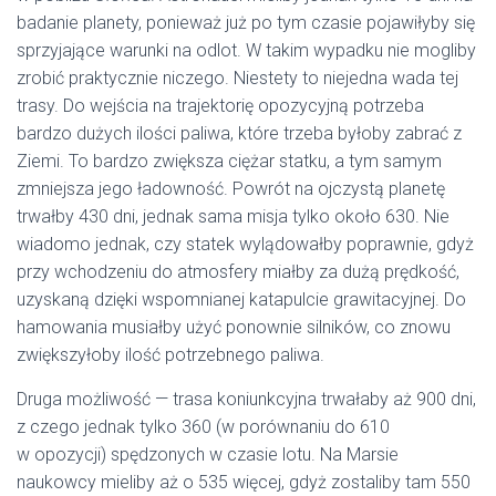
badanie planety, ponieważ już po tym czasie pojawiłyby się
sprzyjające warunki na odlot. W takim wypadku nie mogliby
zrobić praktycznie niczego. Niestety to niejedna wada tej
trasy. Do wejścia na trajektorię opozycyjną potrzeba
bardzo dużych ilości paliwa, które trzeba byłoby zabrać z
Ziemi. To bardzo zwiększa ciężar statku, a tym samym
zmniejsza jego ładowność. Powrót na ojczystą planetę
trwałby 430 dni, jednak sama misja tylko około 630. Nie
wiadomo jednak, czy statek wylądowałby poprawnie, gdyż
przy wchodzeniu do atmosfery miałby za dużą prędkość,
uzyskaną dzięki wspomnianej katapulcie grawitacyjnej. Do
hamowania musiałby użyć ponownie silników, co znowu
zwiększyłoby ilość potrzebnego paliwa.
Druga możliwość — trasa koniunkcyjna trwałaby aż 900 dni,
z czego jednak tylko 360 (w porównaniu do 610
w opozycji) spędzonych w czasie lotu. Na Marsie
naukowcy mieliby aż o 535 więcej, gdyż zostaliby tam 550