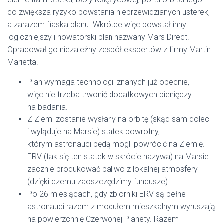
co zwiększa ryzyko powstania nieprzewidzianych usterek,
a zarazem fiaska planu. Wkrótce więc powstał inny
logiczniejszy i nowatorski plan nazwany Mars Direct.
Opracował go niezależny zespół ekspertów z firmy Martin
Marietta.
Plan wymaga technologii znanych już obecnie,
więc nie trzeba trwonić dodatkowych pieniędzy
na badania.
Z Ziemi zostanie wysłany na orbitę (skąd sam doleci
i wyląduje na Marsie) statek powrotny,
którym astronauci będą mogli powrócić na Ziemię.
ERV (tak się ten statek w skrócie nazywa) na Marsie
zacznie produkować paliwo z lokalnej atmosfery
(dzięki czemu zaoszczędzimy fundusze).
Po 26 miesiącach, gdy zbiorniki ERV są pełne
astronauci razem z modułem mieszkalnym wyruszają
na powierzchnię Czerwonej Planety. Razem