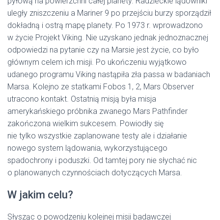
pyłową na powierzchni całej planety. Radzieckie lądowniki
uległy zniszczeniu a Mariner 9 po przejściu burzy sporządził
dokładną i ostrą mapę planety. Po 1973 r. wprowadzono
w życie Projekt Viking. Nie uzyskano jednak jednoznacznej
odpowiedzi na pytanie czy na Marsie jest życie, co było
głównym celem ich misji. Po ukończeniu wyjątkowo
udanego programu Viking nastąpiła zła passa w badaniach
Marsa. Kolejno ze statkami Fobos 1, 2, Mars Observer
utracono kontakt. Ostatnią misją była misja
amerykańskiego próbnika zwanego Mars Pathfinder
zakończona wielkim sukcesem. Powiodły się
nie tylko wszystkie zaplanowane testy ale i działanie
nowego system lądowania, wykorzystującego
spadochrony i poduszki. Od tamtej pory nie słychać nic
o planowanych czynnościach dotyczących Marsa.
W jakim celu?
Słysząc o powodzeniu kolejnej misji badawczej