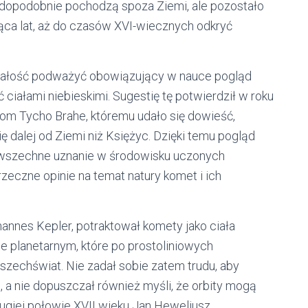
dopodobnie pochodzą spoza Ziemi, ale pozostało
ąca lat, aż do czasów XVI-wiecznych odkryć
iałość podważyć obowiązujący w nauce pogląd
ciałami niebieskimi. Sugestię tę potwierdził w roku
om Tycho Brahe, któremu udało się dowieść,
 dalej od Ziemi niż Księżyc. Dzięki temu pogląd
owszechne uznanie w środowisku uczonych
zeczne opinie na temat natury komet i ich
nnes Kepler, potraktował komety jako ciała
 planetarnym, które po prostoliniowych
szechświat. Nie zadał sobie zatem trudu, aby
a nie dopuszczał również myśli, że orbity mogą
drugiej połowie XVII wieku Jan Heweliusz