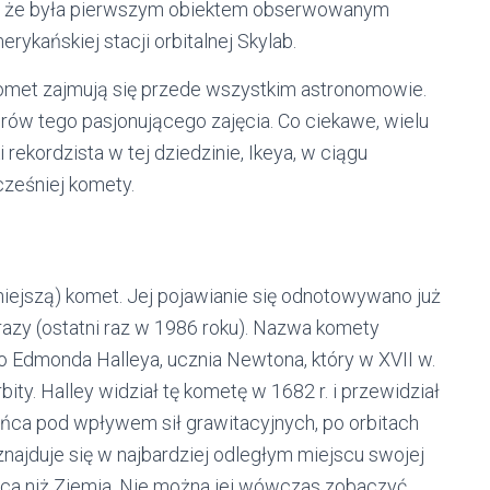
o, że była pierwszym obiektem obserwowanym
ykańskiej stacji orbitalnej Skylab.
omet zajmują się przede wszystkim astronomowie.
orów tego pasjonującego zajęcia. Co ciekawe, wielu
rekordzista w tej dziedzinie, Ikeya, w ciągu
cześniej komety.
ynniejszą) komet. Jej pojawianie się odnotowywano już
9 razy (ostatni raz w 1986 roku). Nazwa komety
 Edmonda Halleya, ucznia Newtona, który w XVII w.
bity. Halley widział tę kometę w 1682 r. i przewidział
ońca pod wpływem sił grawitacyjnych, po orbitach
znajduje się w najbardziej odległym miejscu swojej
łońca niż Ziemia. Nie można jej wówczas zobaczyć