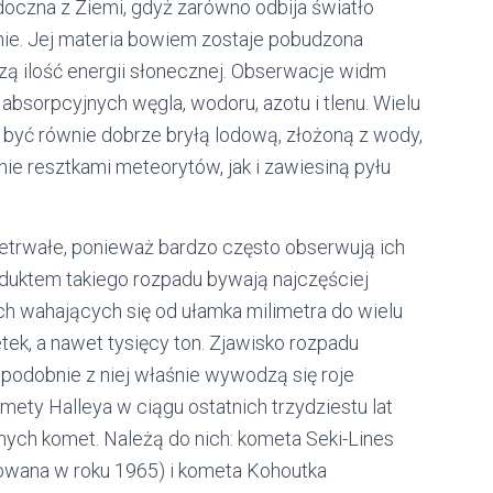
idoczna z Ziemi, gdyż zarówno odbija światło
nie. Jej materia bowiem zostaje pobudzona
zą ilość energii słonecznej. Obserwacje widm
absorpcyjnych węgla, wodoru, azotu i tlenu. Wielu
być równie dobrze bryłą lodową, złożoną z wody,
ie resztkami meteorytów, jak i zawiesiną pyłu
etrwałe, ponieważ bardzo często obserwują ich
oduktem takiego rozpadu bywają najczęściej
ach wahających się od ułamka milimetra do wielu
k, a nawet tysięcy ton. Zjawisko rozpadu
podobnie z niej właśnie wywodzą się roje
ety Halleya w ciągu ostatnich trzydziestu lat
asnych komet. Należą do nich: kometa Seki-Lines
wowana w roku 1965) i kometa Kohoutka