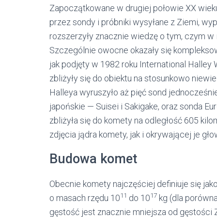
Zapoczątkowane w drugiej połowie XX wieku
przez sondy i próbniki wysyłane z Ziemi, wy
rozszerzyły znacznie wiedzę o tym, czym w i
Szczególnie owocne okazały się komplekso
jak podjęty w 1982 roku International Halley
zbliżyły się do obiektu na stosunkowo niewi
Halleya wyruszyło aż pięć sond jednocześni
japońskie — Suisei i Sakigake, oraz sonda Eu
zbliżyła się do komety na odległość 605 kil
zdjęcia jądra komety, jak i okrywającej je gł
Budowa komet
Obecnie komety najczęściej definiuje się jak
11
17
o masach rzędu 10
do 10
kg (dla porówn
gęstość jest znacznie mniejsza od gęstości