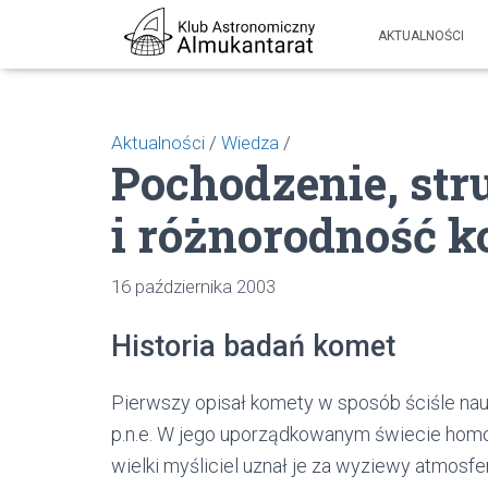
AKTUALNOŚCI
Aktualności
/
Wiedza
/
Pochodzenie, str
i różnorodność 
16 października 2003
Historia badań komet
Pierwszy opisał komety w sposób ściśle nauk
p.n.e. W jego uporządkowanym świecie homoc
wielki myśliciel uznał je za wyziewy atmosfe