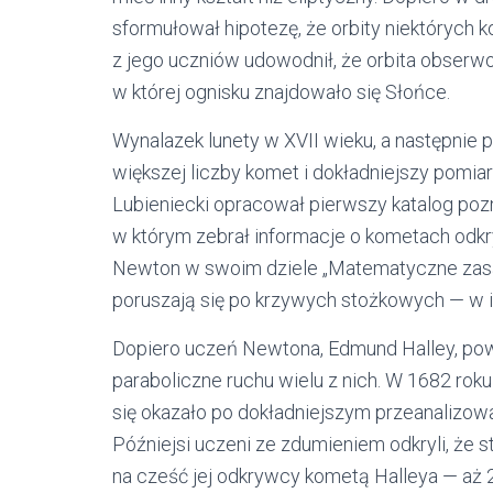
sformułował hipotezę, że orbity niektórych
z jego uczniów udowodnił, że orbita obserwo
w której ognisku znajdowało się Słońce.
Wynalazek lunety w XVII wieku, a następnie 
większej liczby komet i dokładniejszy pomiar
Lubieniecki opracował pierwszy katalog po
w którym zebrał informacje o kometach odkr
Newton w swoim dziele „Matematyczne zasady
poruszają się po krzywych stożkowych — w i
Dopiero uczeń Newtona, Edmund Halley, poważ
paraboliczne ruchu wielu z nich. W 1682 rok
się okazało po dokładniejszym przeanalizowan
Późniejsi uczeni ze zdumieniem odkryli, że
na cześć jej odkrywcy kometą Halleya — aż 2