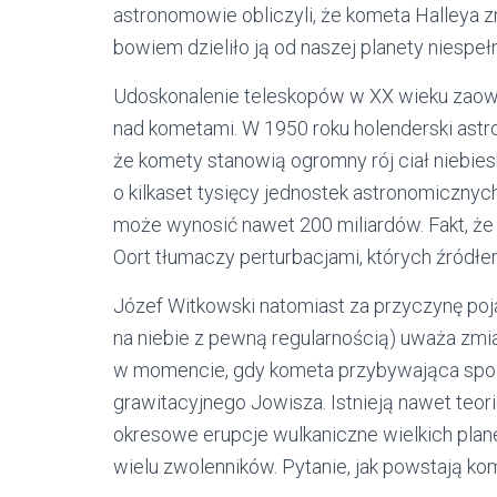
astronomowie obliczyli, że kometa Halleya z
bowiem dzieliło ją od naszej planety niespełn
Udoskonalenie teleskopów w XX wieku zao
nad kometami. W 1950 roku holenderski astr
że komety stanowią ogromny rój ciał niebies
o kilkaset tysięcy jednostek astronomicznyc
może wynosić nawet 200 miliardów. Fakt, że
Oort tłumaczy perturbacjami, których źródłe
Józef Witkowski natomiast za przyczynę poj
na niebie z pewną regularnością) uważa zmian
w momencie, gdy kometa przybywająca spoza
grawitacyjnego Jowisza. Istnieją nawet teo
okresowe erupcje wulkaniczne wielkich planet 
wielu zwolenników. Pytanie, jak powstają ko