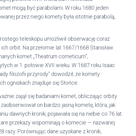
 komet mogą być parabolami. W roku 1680 jeden
wanej przez niego komety była istotnie parabolą,
prostego teleskopu umożliwił obserwację coraz
 ich orbit. Na przełomie lat 1667/1668 Stanisław
znanych komet „Theatrum cometicum”,
ytych w 1. połowie XVII wieku. W 1687 roku Isaac
 filozofii przyrody” dowodził, że komety
ch ogniskach znajduje się Słońce.
nie zajął się badaniami komet, obliczając orbity
u zaobserwował on bardzo jasną kometę, która, jak
iu dawnych kronik, pojawiała się na niebie co 76 lat.
 stare przekazy wspominają o komecie — nazwanej
8 razy. Porównując dane uzyskane z kronik,