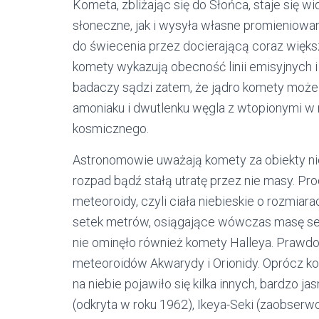
Kometa, zbliżając się do Słońca, staje się w
słoneczne, jak i wysyła własne promieniowa
do świecenia przez docierającą coraz więks
komety wykazują obecność linii emisyjnych i 
badaczy sądzi zatem, że jądro komety może 
amoniaku i dwutlenku węgla z wtopionymi w n
kosmicznego.
Astronomowie uważają komety za obiekty ni
rozpad bądź stałą utratę przez nie masy. Pr
meteoroidy, czyli ciała niebieskie o rozmiar
setek metrów, osiągające wówczas masę sete
nie ominęło również komety Halleya. Prawdo
meteoroidów Akwarydy i Orionidy. Oprócz kom
na niebie pojawiło się kilka innych, bardzo j
(odkryta w roku 1962), Ikeya-Seki (zaobser