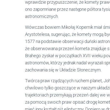
wprawdzie przypuszczenie, że komety praw
ono zapomniane przez następne półtora tysi
astronomicznych.
Wówczas bowiem Mikołaj Kopernik miał śm
Arystotelesa, sugerując, że komety mogą być 
1577 na podstawie obserwacji duński astron
że obserwowana przezeń kometa znajduje się
Brahego zyskał w początkach XVII wieku p
astronomów, którzy jednak nadal wyrażali spr
zachowania się w Układzie Słonecznym.
Twórca praw rządzących ruchem planet, Joha
chwilowo tylko goszczące w naszym układzie
trajektoriach przemykają przezeń dalej we w
za pomocą swoich praw opisać drogę komet, 
mieć inny kształt niż eliptyczny. Dopiero w 