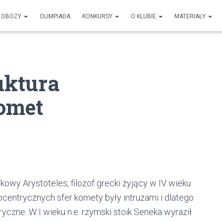
OBOZY
OLIMPIADA
KONKURSY
O KLUBIE
MATERIAŁY
uktura
komet
owy Arystoteles, filozof grecki żyjący w IV wieku
entrycznych sfer komety były intruzami i dlatego
ryczne. W I wieku n.e. rzymski stoik Seneka wyraził