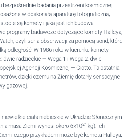
 bezpośrednie badania przestrzeni kosmicznej
posażone w doskonałą aparaturę fotograficzną,
stocie są komety i jaka jest ich budowa.
we programy badawcze dotyczące komety Halleya,
 Watch, czyli seria obserwacji za pomocą sond, które
elką odległość. W 1986 roku w kierunku komety
e: dwie radzieckie — Wega 1 i Wega 2, dwie
ropejskiej Agencji Kosmicznej — Giotto. Ta ostatnia
ometrów, dzięki czemu na Ziemię dotarły sensacyjne
owy gazowej.
o niewielkie ciała niebieskie w Układzie Słonecznym
24
ania masa Ziemi wynosi około 6×10
kg). Ich
 Ziemi, czego przykładem może być kometa Halleya,