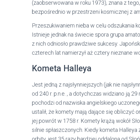
(zaobserwowana w roku 1973), znana z teg
bezpośrednio w przestrzeni kosmicznej z amer
Przeszukiwaniem nieba w celu odszukania k
Istnieje jednak na świecie spora grupa amat
z nich odniosło prawdziwe sukcesy. Japoński 
czterech lat namierzył aż cztery nieznane w
Kometa Halleya
Jest jedną z najsłynniejszych (jak nie najsł
od 240 r. p.n.e. , a dotychczas widziano ją 2
pochodzi od nazwiska angielskiego uczonego
ustalił, że komety mają dające się obliczyć or
jej powrót w 1758 r. Komety krążą wokół Sł
silnie spłaszczonych. Kiedy kometa Halleya 
orbity, jest 35 razy bardziej oddalona od S