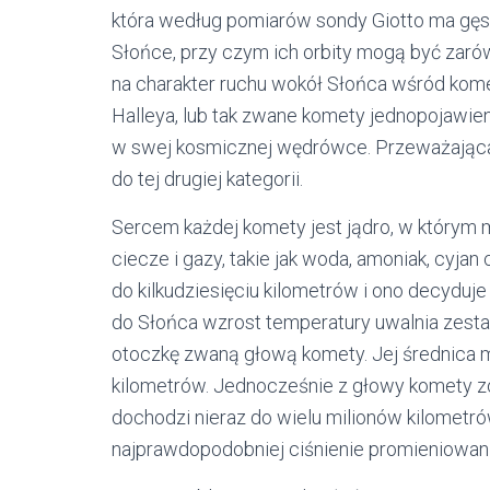
która według pomiarów sondy Giotto ma gęs
Słońce, przy czym ich orbity mogą być zarówn
na charakter ruchu wokół Słońca wśród kom
Halleya, lub tak zwane komety jednopojawie
w swej kosmicznej wędrówce. Przeważająca 
do tej drugiej kategorii.
Sercem każdej komety jest jądro, w którym
ciecze i gazy, takie jak woda, amoniak, cyjan
do kilkudziesięciu kilometrów i ono decyduj
do Słońca wzrost temperatury uwalnia zestal
otoczkę zwaną głową komety. Jej średnica mo
kilometrów. Jednocześnie z głowy komety z
dochodzi nieraz do wielu milionów kilometr
najprawdopodobniej ciśnienie promieniowania