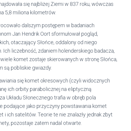
najdowała się najbliżej Ziemi w 837 roku, wówczas
a 5,8 miliona kilometrów.
wocowało dalszym postępem w badaniach
onom Jan Hendrik Oort sformułował pogląd,
kich, otaczający Słońce, oddalony od niego
h. Ich liczebność, zdaniem holenderskiego badacza,
 wiele komet zostaje skierowanych w stronę Słońca,
m są pobliskie gwiazdy.
awiania się komet okresowych (czyli widocznych
ę ich orbity parabolicznej na eliptyczną
 Układu Słonecznego trafia w obręb pola
rie podające jako przyczyny powstawania komet
i ich satelitów. Teorie te nie znalazły jednak zbyt
mety, pozostaje zatem nadal otwarte.