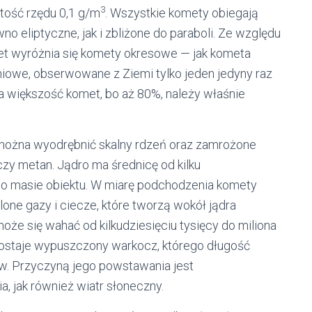
3
tość rzędu 0,1 g/m
. Wszystkie komety obiegają
o eliptyczne, jak i zbliżone do paraboli. Ze względu
et wyróżnia się komety okresowe — jak kometa
niowe, obserwowane z Ziemi tylko jeden jedyny raz
większość komet, bo aż 80%, należy właśnie
 można wyodrębnić skalny rdzeń oraz zamrożone
 czy metan. Jądro ma średnicę od kilku
e o masie obiektu. W miarę podchodzenia komety
one gazy i ciecze, które tworzą wokół jądra
że się wahać od kilkudziesięciu tysięcy do miliona
ostaje wypuszczony warkocz, którego długość
ów. Przyczyną jego powstawania jest
, jak również wiatr słoneczny.