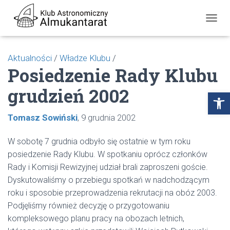
P
R
Z
E
Aktualności
/
Władze Klubu
/
Ł
Posiedzenie Rady Klubu
Ą
C
grudzień 2002
Z
Open toolbar
N
A
Tomasz Sowiński
9 grudnia 2002
W
I
G
W sobotę 7 grudnia odbyło się ostatnie w tym roku
A
posiedzenie Rady Klubu. W spotkaniu oprócz członków
C
J
Rady i Komisji Rewizyjnej udział brali zaproszeni goście.
Ę
Dyskutowaliśmy o przebiegu spotkań w nadchodzącym
roku i sposobie przeprowadzenia rekrutacji na obóz 2003.
Podjęliśmy również decyzję o przygotowaniu
kompleksowego planu pracy na obozach letnich,